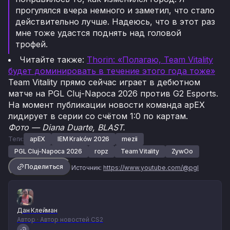
прогулялся вчера немного и заметил, что стало
действительно лучше. Надеюсь, что в этот раз
мне тоже удастся поднять над головой
трофей.
Читайте также:
Thorin: «Полагаю, Team Vitality
будет доминировать в течение этого года тоже»
Team Vitality прямо сейчас играет в дебютном
матче на PGL Cluj-Napoca 2026 против G2 Esports.
На момент публикации новости команда apEX
лидирует в серии со счётом 1:0 по картам.
Фото — Diana Duarte, BLAST.
Теги:
apEX
IEM Kraków 2026
mezii
PGL Cluj-Napoca 2026
ropz
Team Vitality
ZywOo
Поделиться
Источник:
https://www.youtube.com/@pgl
Дан Клейман
Автор · Автор новостей CS2