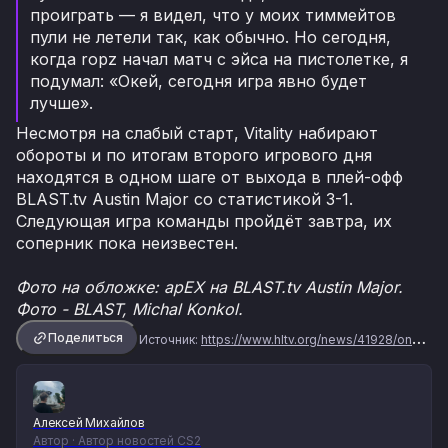
проиграть — я видел, что у моих тиммейтов
пули не летели так, как обычно. Но сегодня,
когда ropz начал матч с эйса на пистолетке, я
подумал: «Окей, сегодня игра явно будет
лучше».
Несмотря на слабый старт, Vitality набирают
обороты и по итогам второго игрового дня
находятся в одном шаге от выхода в плей-офф
BLAST.tv Austin Major со статистикой 3-1.
Следующая игра команды пройдёт завтра, их
соперник пока неизвестен.
Фото на обложке: apEX на BLAST.tv Austin Major.
Фото - BLAST, Michal Konkol.
Поделиться
Источник:
https://www.hltv.org/news/41928/on-the-ground-at-blasttv-austin-major-stage-3#29
Алексей Михайлов
Автор · Автор новостей CS2