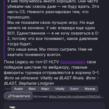
У них получилось много хорошего. Они часто
убивали нас сквозь дым — не буду врать. Это
часть CS. Немного разочарован тем, что
произошло.
Мы не показали свою лучшую игру. Но еще
ничего не кончено. У нас впереди еще один
BO1. Единственное — я не хочу оказаться в 0-
2, потому что все понимают, какое давление
тогда будет.
Это наша вина. Мы плохо сыграли. Нам не
хватило понемногу всего».
Пока Legacy из топ-21 HLTV
продолжают
свое
победное шествие по мейджору, главные
фавориты турнира отправляются в корзину 0–1.
Фото на обложке: Vitality на BLAST Rivals. Фото -
BLAST, Stephanie Lindgren
Теги:
Austin
Blast
Major
Vitality
Бласт
Мажор
Поделиться
Источник:
https://www.hltv.org/news/41942/vitalitys-30-match-win-streak-ends-with-bo1-loss-to-legacy