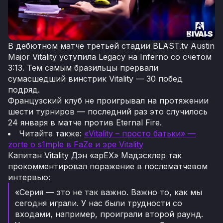
В дебютном матче третьей стадии BLAST.tv Austin
Major Vitality уступила Legacy на Inferno со счетом
3:13. Тем самым бразильцы прервали
сумасшедший винстрик Vitality — 30 побед
подряд.
Французский клуб не проигрывал на протяжении
шести турниров — последний раз это случилось
24 января в матче против Eternal Fire.
Читайте также:
«Vitality – просто батьки» —
zorte о s1mple в FaZe и эре Vitality
Капитан Vitality Дэн «apEX» Мадэсклер так
прокомментировал поражение в послематчевом
интервью:
«Серия — это не так важно. Важно то, как мы
сегодня играли. У нас были трудности со
входами, например, проиграли второй раунд.