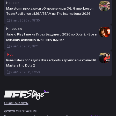
Новость
Maelstorm высказался об уровне игры OG, GamerLegion,
Team Resilience и L1GA TEAM на The International 2026
9 авг. 2026 г., 18:35
Интервью
Jabz о PlayTime на Играх Будущего 2026 по Dota 2: «Все в
команде довольно приятные парни»
9 авг. 2026 г., 18:11
Hot
Rune Eaters победила Ilbirs eSports в групповом этапе EPL
Masters I по Dota 2
9 авг. 2026 г., 17:50
Beta
О нас
Контакты
©2026 OFFSTAGE.RU