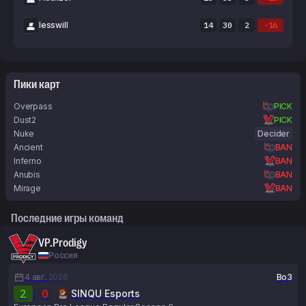
lesswill
14
30
2
-16
Пики карт
Overpass
PICK
Dust2
PICK
Nuke
Decider
Ancient
BAN
Inferno
BAN
Anubis
BAN
Mirage
BAN
Последние игры команд
VP.Prodigy
Россия
4 авг.
2026
Bo3
2
:
0
SINQU Esports