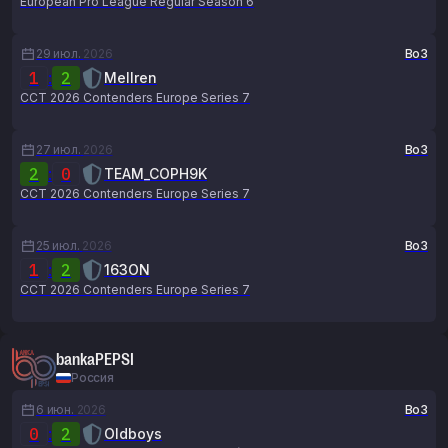
European Pro League Regular Season 6
29 июл.
2026
Bo3
1
:
2
Mellren
CCT 2026 Contenders Europe Series 7
27 июл.
2026
Bo3
2
:
0
TEAM_COPH9K
CCT 2026 Contenders Europe Series 7
25 июл.
2026
Bo3
1
:
2
163ON
CCT 2026 Contenders Europe Series 7
bankaPEPSI
Россия
6 июн.
2026
Bo3
0
:
2
Oldboys