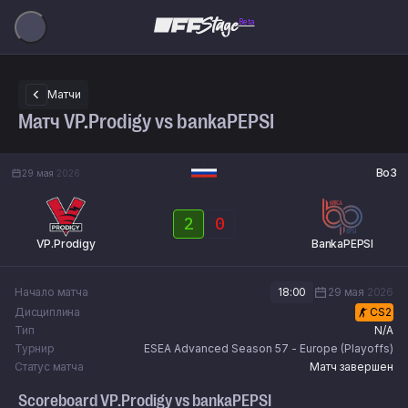
Beta
Матчи
Матч VP.Prodigy vs bankaPEPSI
Bo3
29 мая
2026
2
0
VP.Prodigy
BankaPEPSI
Начало матча
18:00
29 мая
2026
Дисциплина
CS2
Тип
N/A
Турнир
ESEA Advanced Season 57 - Europe (Playoffs)
Статус матча
Матч завершен
Scoreboard
VP.Prodigy
vs
bankaPEPSI