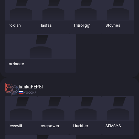
rokilan
lasfas
TriBorgg1
Stoynes
prrincee
bankaPEPSI
Россия
lesswill
xsepower
HuckLer
SEMSYS