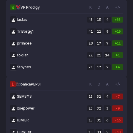
W
VP.Prodigy
K
D
A
+/-
lasfas
45
15
4
+30
TriBorgg1
41
22
9
+19
prrincee
28
17
7
+11
rokilan
22
21
14
+1
Stoynes
21
17
7
+4
L
bankaPEPSI
K
D
A
+/-
SEMSYS
25
32
4
-7
xsepower
23
32
3
-9
lUMiER
15
31
6
-16
HuckLer
15
33
5
-18