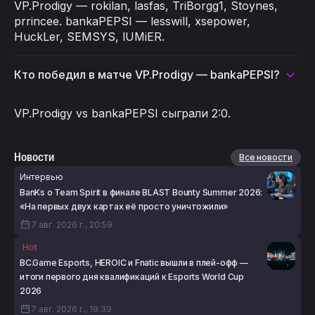
VP.Prodigy — rokilan, lasfas, TriBorgg1, Stoynes,
prrincee. bankaPEPSI — lesswill, xsepower,
HuckLer, SEMSYS, lUMiER.
Кто победил в матче VP.Prodigy — bankaPEPSI?
VP.Prodigy vs bankaPEPSI сыграли 2:0.
Новости
Все новости
Интервью
BanKs о Team Spirit в финале BLAST Bounty Summer 2026:
«На первых двух картах её просто уничтожили»
7 авг. 2026 г., 20:59
Hot
BC.Game Esports, HEROIC и Fnatic вышли в плей-офф —
итоги первого дня квалификаций к Esports World Cup
2026
7 авг. 2026 г., 19:39