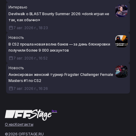
Интервью
Devilwalk о BLAST Bounty Summer 2026: «donk играл не
так, как обычно»
7 авг. 2026 г., 18:23
Новость
В CS2 прошла новая волна банов — за день блокировки
получили более 9 000 аккаунтов
7 авг. 2026 г., 16:52
Новость
Анонсирован женский турнир Fragster Challenger Female
Masters #1 по CS2
7 авг. 2026 г., 16:26
Beta
О нас
Контакты
©2026 OFFSTAGE.RU