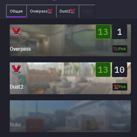
Общая
Overpass
Dust2
Nuke
13
1
:
Overpass
Pick
13
10
:
Dust2
Pick
Nuke
Decider