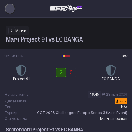
Beta
Матчи
Матч Project 91 vs EC BANGA
Bo3
23 мая
2026
2
0
Project 91
EC BANGA
Начало матча
16:45
23 мая
2026
Дисциплина
CS2
Тип
N/A
Турнир
CCT 2026 Challengers Europe Series 3 (Main Event)
Статус матча
Матч завершен
Scoreboard
Project 91
vs
EC BANGA