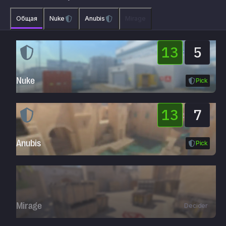
Общая
Nuke
Anubis
Mirage
13
5
:
Nuke
Pick
13
7
:
Anubis
Pick
Mirage
Decider