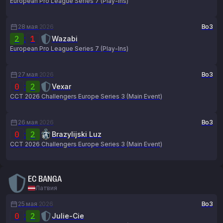
European Pro League Series 7 (Play-Ins)
28 мая
2026
Bo3
2
:
1
Wazabi
European Pro League Series 7 (Play-Ins)
27 мая
2026
Bo3
0
:
2
Vexar
CCT 2026 Challengers Europe Series 3 (Main Event)
26 мая
2026
Bo3
0
:
2
Brazylijski Luz
CCT 2026 Challengers Europe Series 3 (Main Event)
EC BANGA
Латвия
25 мая
2026
Bo3
0
:
2
Julie-Cie