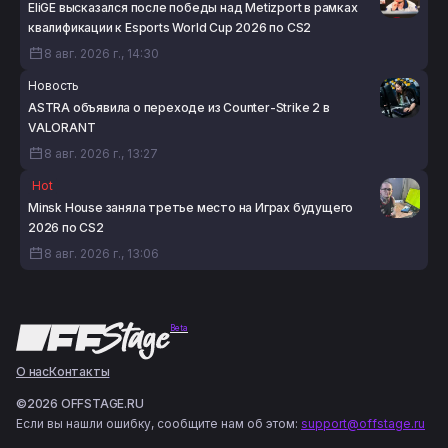
EliGE высказался после победы над Metizport в рамках
квалификации к Esports World Cup 2026 по CS2
8 авг. 2026 г., 14:30
Новость
ASTRA объявила о переходе из Counter-Strike 2 в
VALORANT
8 авг. 2026 г., 13:27
Hot
Minsk House заняла третье место на Играх будущего
2026 по CS2
8 авг. 2026 г., 13:06
Beta
О нас
Контакты
©2026 OFFSTAGE.RU
Если вы нашли ошибку, сообщите нам об этом:
support@offstage.ru