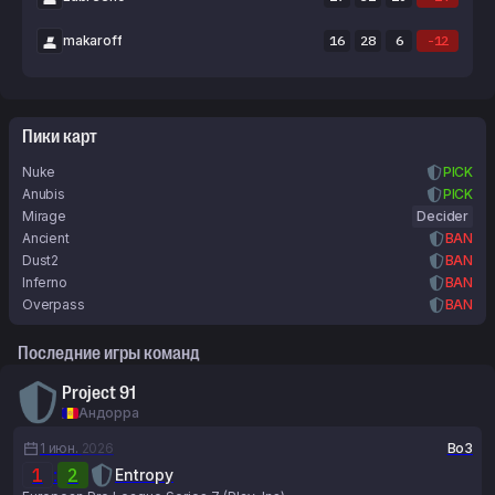
makaroff
16
28
6
-12
Пики карт
Nuke
PICK
Anubis
PICK
Mirage
Decider
Ancient
BAN
Dust2
BAN
Inferno
BAN
Overpass
BAN
Последние игры команд
Project 91
Андорра
1 июн.
2026
Bo3
1
:
2
Entropy