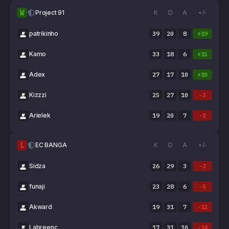
W
Project 91
K
D
A
+/-
patrikinho
39
20
8
+19
Kamo
33
18
6
+15
Adex
27
17
10
+10
Kizzzi
25
27
10
-2
Arielek
19
20
7
-1
L
EC BANGA
K
D
A
+/-
Sidza
26
29
3
-3
funaji
23
28
6
-5
Akward
19
31
7
-12
Labreenc
17
31
10
-14