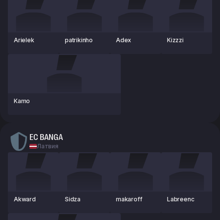
Arielek
patrikinho
Adex
Kizzzi
Kamo
EC BANGA
Латвия
Akward
Sidza
makaroff
Labreenc