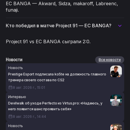
EC BANGA — Akward, Sidza, makaroff, Labreenc,
funaji.
Кто победил в матче Project 91 — EC BANGA?
Project 91 vs EC BANGA сыграли 2:0.
Новости
Все новости
Новость
Prestige Esport подписала ko5te на должность главного
тренера своего состава по CS2
8 авг. 2026 г., 15:01
Интервью
Devilwalk об уходе Perfecto из Virtus.pro: «Надеюсь, у
него появится шанс проявить себя»
8 авг. 2026 г., 14:44
Новость