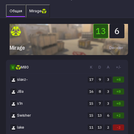
Общая
Mirage
13
6
:
Mirage
Decider
W
M80
K
D
A
+/-
slaxz-
17
9
3
+8
JBa
16
8
3
+8
s1n
15
7
3
+8
Swisher
15
13
6
+2
lake
11
13
2
-2