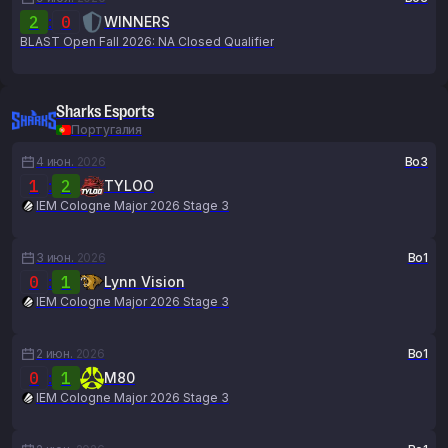
2
:
0
WINNERS
BLAST Open Fall 2026: NA Closed Qualifier
Sharks Esports
Португалия
4 июн.
2026
Bo3
1
:
2
TYLOO
IEM Cologne Major 2026 Stage 3
3 июн.
2026
Bo1
0
:
1
Lynn Vision
IEM Cologne Major 2026 Stage 3
2 июн.
2026
Bo1
0
:
1
M80
IEM Cologne Major 2026 Stage 3