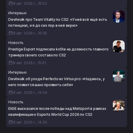
8 авг. 2026 г., 16:53
Интервью
Devilwalk про Team Vitality по CS2: «У неё всё ещё есть
потенциал, и я до сих пор в неё верю»
8 авг. 2026 г., 16:35
Новость
Prestige Esport подписала ko5te на должность главного
тренера своего состава по CS2
8 авг. 2026 г., 15:01
Интервью
Devilwalk об уходе Perfecto из Virtus.pro: «Надеюсь, у
него появится шанс проявить себя»
8 авг. 2026 г., 14:44
Новость
EliGE высказался после победы над Metizport в рамках
квалификации к Esports World Cup 2026 по CS2
8 авг. 2026 г., 14:30