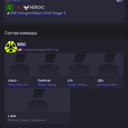
2 июн.
2026
Bo1
1
:
0
HEROIC
IEM Cologne Major 2026 Stage 3
Состав команды
M80
Соединенные Штаты
slaxz-
Swisher
s1n
JBa
Фриц Винсент
Майкл Брэдли
Элиас Леонард
Джошуа Джон
Дитрих
Шмид
Этьен Штайн
Барутт
Lake
Мэйсон Дэвид Сандерсон