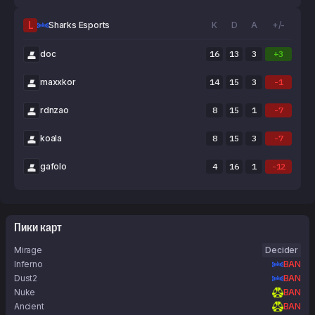
L
Sharks Esports
K
D
A
+/-
doc
16
13
3
+3
maxxkor
14
15
3
-1
rdnzao
8
15
1
-7
koala
8
15
3
-7
gafolo
4
16
1
-12
Пики карт
Mirage
Decider
Inferno
BAN
Dust2
BAN
Nuke
BAN
Ancient
BAN