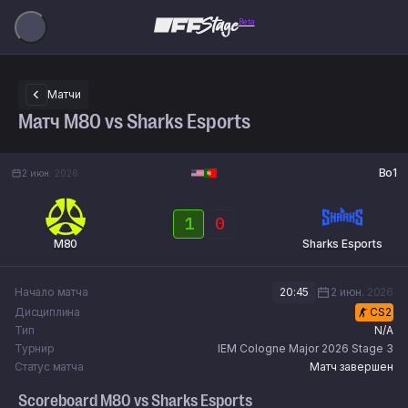
Beta
Матчи
Матч M80 vs Sharks Esports
Bo1
2 июн.
2026
1
0
M80
Sharks Esports
Начало матча
20:45
2 июн.
2026
Дисциплина
CS2
Тип
N/A
Турнир
IEM Cologne Major 2026 Stage 3
Статус матча
Матч завершен
Scoreboard
M80
vs
Sharks Esports