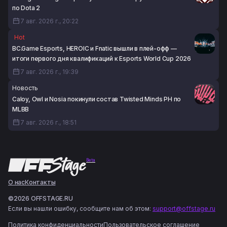
по Dota 2
7 авг. 2026 г., 20:22
Hot
BC.Game Esports, HEROIC и Fnatic вышли в плей-офф —
итоги первого дня квалификаций к Esports World Cup 2026
7 авг. 2026 г., 19:39
Новость
Caloy, Owl и Nosia покинули состав Twisted Minds PH по
MLBB
7 авг. 2026 г., 18:51
Beta
О нас
Контакты
©2026 OFFSTAGE.RU
Если вы нашли ошибку, сообщите нам об этом:
support@offstage.ru
Политика конфиденциальности
Пользовательское соглашение