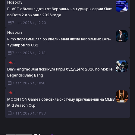
Новость
BLAST объявил даты отборочных на турниры серии Slam
по Dota 2 до конца 2026 года
7 авг. 2026 г., 12:20
Новость
Pimp поразмышлял об увеличении числа небольших LAN-
турниров по CS2
7 авг. 2026 г., 12:13
Hot
DianFengYaoGuai покинула Игры будущего 2026 по Mobile
Legends: Bang Bang
7 авг. 2026 г., 11:58
Hot
MOONTON Games обновила систему приглашений на MLBB
Mid Season Cup
7 авг. 2026 г., 11:38