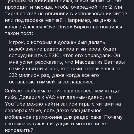
турниры на дивизион ниже, и всё меняется. Не
проходит и месяца, чтобы очередной тир-2 или
тир-3 состав не обвинили в использовании читов
или подтасовке матчей. Например, на днях в
канале Алексея «OverDrive» Бирюкова появился
такой пост:
Игрок, с которым я должен был делать
разоблачение радарщиков и читеров, будет
сотрудничать с ESIC, чтоб его оправдали. Он
мне успел рассказать, что Масcвал из Беттеры
самый святой игрок, который отказывался от
322 миллион раз, даже когда все его
остальные тиммейты соглашались.
Сейчас проблема стоит ещё острее, чем когда-
либо. Доверия к VAC нет давным-давно, на
YouTube можно найти записи игры с читами на
серверах Valve, есть даже специальное
мобильное приложение для радар-хака! Почему
сложилась такая ситуация и можно ли её
исправить?