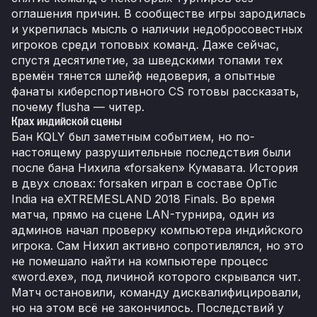
оглашения причин. В сообществе игры зародилась
и укрепилась мысль о наличии недобросовестных
игроков среди топовых команд. Даже сейчас,
спустя десятилетие, за шведскими топами тех
времён тянется шлейф недоверия, а опытные
фанаты киберспортивного CS готовы рассказать,
почему flusha — читер.
Крах индийской сцены
Бан KQLY был заметным событием, но по-
настоящему разрушительные последствия были
после бана Нихила «forsaken» Кумавата. История
в двух словах: forsaken играл в составе OpTic
India на eXTREMESLAND 2018 Finals. Во время
матча, прямо на сцене LAN-турнира, один из
админов начал проверку компьютера индийского
игрока. Сам Нихил активно сопротивлялся, но это
не помешало найти на компьютере процесс
«word.exe», под личиной которого скрывался чит.
Матч остановили, команду дисквалифицировали,
но на этом всё не закончилось. Последствий у