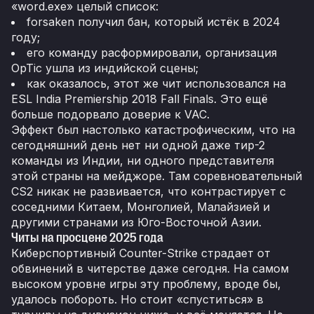
«word.exe» целый список:
forsaken получил бан, который истёк в 2024
году;
его команду расформировали, организация
OpTic ушла из индийской сцены;
как оказалось, этот же чит использовался на
ESL India Premiership 2018 Fall Finals. Это ещё
больше подорвало доверие к VAC.
Эффект был настолько катастрофическим, что на
сегодняшний день нет ни одной даже тир-2
команды из Индии, ни одного представителя
этой страны на мейджоре. Там соревновательный
CS2 никак не развивается, что контрастирует с
соседними Китаем, Монголией, Малайзией и
другими странами из Юго-Восточной Азии.
Читы на просцене 2025 года
Киберспортивный Counter-Strike страдает от
обвинений в читерстве даже сегодня. На самом
высоком уровне игры эту проблему, вроде бы,
удалось побороть. Но стоит «спуститься» в