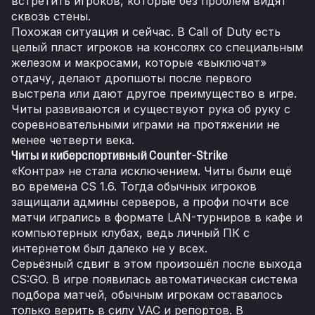
встретить игроков, которые без проблем видят
сквозь стены.
Похожая ситуация и сейчас. В Call of Duty есть
целый пласт игроков на консолях со специальным
железом и макросами, которые «выключат»
отдачу, делают дропшоты после первого
выстрела или дают другое преимущество в игре.
Читы развиваются и существуют рука об руку с
соревновательными играми на протяжении не
менее четверти века.
Читы и киберспортивный Counter-Strike
«Контра» не стала исключением. Читы были ещё
во времена CS 1.6. Тогда обычных игроков
защищали админы серверов, а профи почти все
матчи игрались в формате LAN-турниров в кафе и
компьютерных клубах, ведь личный ПК с
интернетом был далеко не у всех.
Серьёзный сдвиг в этом произошёл после выхода
CS:GO. В игре появилась автоматическая система
подбора матчей, обычным игрокам оставалось
только верить в силу VAC и репортов. В