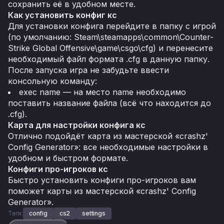
сохранить её в удобном месте.
Как установить конфиг кс
Для установки конфига перейдите в папку с игрой
(по умолчанию: Steam\steamapps\common\Counter-
Strike Global Offensive\game\csgo\cfg) и перенесите
необходимый файл формата .cfg в данную папку.
После запуска игра не забудьте ввести
консольную команду:
exec name — на место name необходимо
поставить название файла (всё что находится до
.cfg).
Карта для настройки конфига кс
Отлично подойдёт карта из мастерской «crashz'
Config Generator»: все необходимые настройки в
удобном и быстром формате.
Конфиги про-игроков кс
Быстро установить конфиги про-игроков вам
поможет карты из мастерской «crashz' Config
Generator».
Теги:
config
cs2
settings