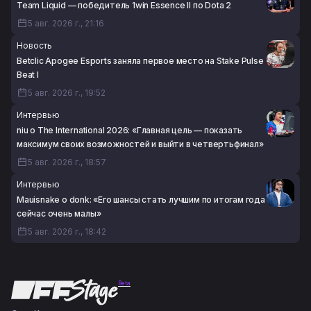
Team Liquid — победитель 1win Essence II по Dota 2
5 авг. 2026 г., 21:16
Новость
Betclic Apogee Esports заняла первое место на Stake Pulse
Beat I
5 авг. 2026 г., 19:52
Интервью
niu о The International 2026: «Главная цель — показать
максимум своих возможностей и выйти в четвертьфинал»
5 авг. 2026 г., 18:57
Интервью
Mauisnake о donk: «Его шансы стать лучшим по итогам года
сейчас очень малы»
5 авг. 2026 г., 18:42
Beta