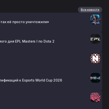
Все новости
артах её просто уничтожили»
о дня EPL Masters I по Dota 2
лификаций к Esports World Cup 2026