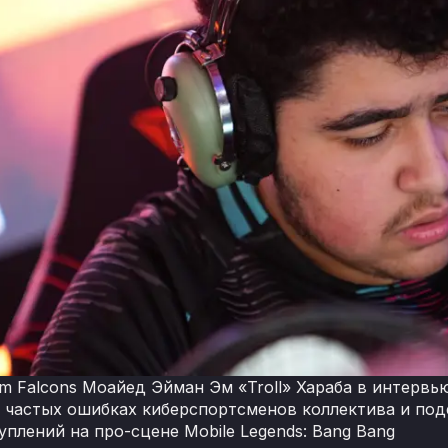
m Falcons Моайед Эйман Эм «Troll» Хараба в интервь
о частых ошибках киберспортсменов коллектива и под
уплений на про-сцене Mobile Legends: Bang Bang