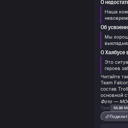
О недостат
Наша кома
невоврем
Об усвоенн
Мы хорош
выкладыв
О Хаябусе 
Это ситуа
героев за
Читайте та
Team Falcon
состав Trol
основной с
Фото — MO
Теги:
MLBB Mi
Поделит