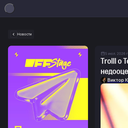
Новости
5 июл. 2026 г
Trolll 
недооце
Виктор 