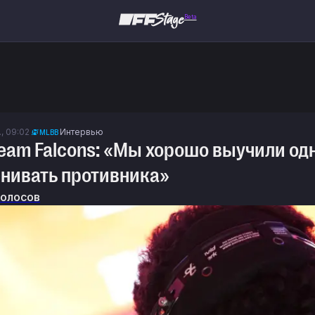
Beta
., 09:02
Интервью
MLBB
о Team Falcons: «Мы хорошо выучили од
нивать противника»
Колосов