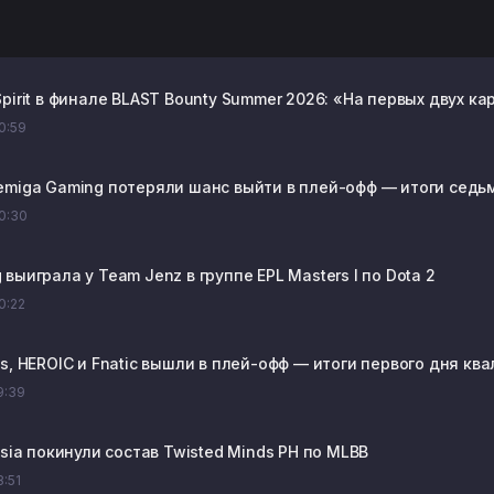
pirit в финале BLAST Bounty Summer 2026: «На первых двух к
20:59
emiga Gaming потеряли шанс выйти в плей-офф — итоги седьмог
20:30
выиграла у Team Jenz в группе EPL Masters I по Dota 2
20:22
s, HEROIC и Fnatic вышли в плей-офф — итоги первого дня ква
19:39
osia покинули состав Twisted Minds PH по MLBB
8:51