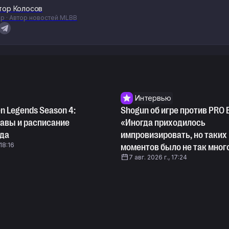
тор Колосов
р · Автор новостей MLBB
Интервью
 Legends Season 4:
Shogun об игре против PRO 
тавы и расписание
«Иногда приходилось
нда
импровизировать, но таких
 18:16
моментов было не так мног
7 авг. 2026 г., 17:24