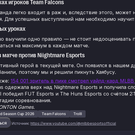
ках игроков Team Falcons
нда легко входит в раж и, вследствие этого, может 
я. Для успешных выступлений нам необходимо научит
ых уроках
о выучили одно правило
—
не стоит недооценивать п
аться на максимум в каждом матче.
в матче против Niightmare Esports
тивный герой в текущей мете. Он появился в нашем 
банили, поэтому мы и решили пикнуть Хаябусу.
кже
:
154 001 зритель в пике смотрел уайлд-кард MLBB
s одержала верх над Niightmare Esports и получила с
ll победил FUT Esports и The Huns Esports со счётом 2
тадии соревнования.
ONTON Games.
d Season Cup 2026
Team Falcons
Trolll
ься
Источник:
https://www.youtube.com/@mlbbesportsofficial