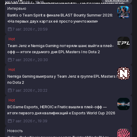
Новости
7 авг. 2026 г., 18:16
приходилось импровизировать, но таких моментов
ONIC и Aurora Gaming в полуфинале — итоги второго
Интервью
было не так много»
дня плей-офф Игр будущего 2026 по Mobile Legends:
BanKs о Team Spirit в финале BLAST Bounty Summer 2026:
7 авг. 2026 г., 17:24
Bang Bang
«На первых двух картах её просто уничтожили»
7 авг. 2026 г., 16:56
7 авг. 2026 г., 20:59
Hot
Team Jenz и Nemiga Gaming потеряли шанс выйти в плей-
офф — итоги седьмого дня EPL Masters I по Dota 2
7 авг. 2026 г., 20:30
Hot
Nemiga Gaming выиграла у Team Jenz в группе EPL Masters I
по Dota 2
7 авг. 2026 г., 20:22
Hot
BC.Game Esports, HEROIC и Fnatic вышли в плей-офф —
итоги первого дня квалификаций к Esports World Cup 2026
7 авг. 2026 г., 19:39
Новость