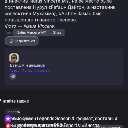
в инактив Natus Vincere MY, на её место была
поставлена Нурул «Fafau» Дайгон, а наставник
коллектива Мухаммад «Aishh» Заман был
повышен до главного тренера.
Фото — Natus Vincere.
Теги:
Natus Vincere MY
Shaa
Поделиться
Давид Мчедлишвили
Автор · Автор новостей
Читайте также
Новость
Превью Queen Legends Season 4: формат, составы и
Интервью
расписание первого раунда
Shogun об игре против PRO Esports: «Иногда
Hot
Все новости