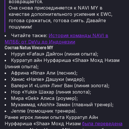
возвращается.
Она снова присоединяется к NAVI MY в
качестве дополнительного усиления к EWC,
готова сражаться, готова сиять. Давайте
пошумим!
Читайте также:
История команды NAVI в
МЛББ: от DeVu до Индонезии
Состав Natus Vincere MY
Нурул «Fafau» Дайгон (линия опыта);
Курратул айн Нурфариша «Shaa» Мохд Низам
(линия опыта);
Африна «Rina» Али (лесник);
Ханис «Hanie» Дашуки (мидер);
Валери И «Lumi» Линг Ван (линия золота);
Нор «Yukii» Шахар (линия золота);
Мира «Gek» Алиса (роумер);
Мухаммад «Aishh» Заман (главный тренер);
Jennie (помощник тренера).
Ранее игрок линии опыта Курратул Айн
Нурфариша «Shaa» Мохд Низам
была переведена