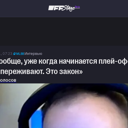
Beta
., 07:23
Интервью
MLBB
Вообще, уже когда начинается плей-оф
, переживают. Это закон»
Колосов