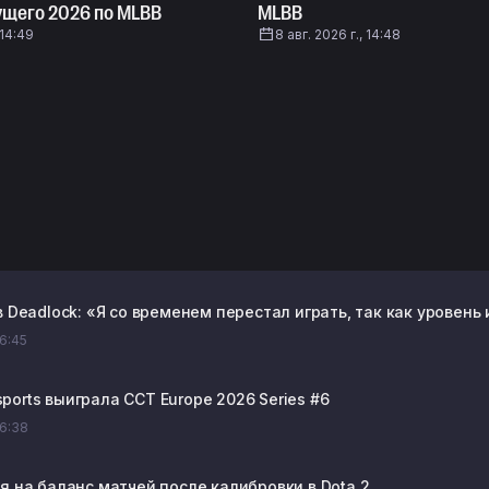
ущего 2026 по MLBB
MLBB
 14:49
8 авг. 2026 г., 14:48
в Deadlock: «Я со временем перестал играть, так как уровень
06:45
ports выиграла CCT Europe 2026 Series #6
06:38
я на баланс матчей после калибровки в Dota 2