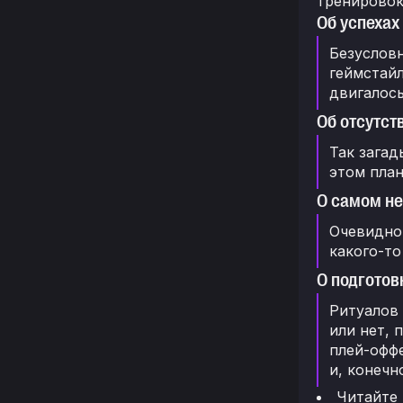
тренировок 
Об успеха
Безусловн
геймстайл
двигалось
Об отсутст
Так загад
этом план
О самом н
Очевидно,
какого-то
О подготов
Ритуалов 
или нет, 
плей-оффе
и, конечн
Читайте