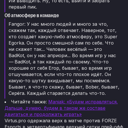
Йи выводить. Ну, то есть, выйти и забрать
первый пик.
Об атмосфере в команде
Fangor: У нас много людей и много за что,
скажем так, каждый отвечает. Наверное, тот,
кто создаёт какую-либо атмосферу, это Super
Egorka. Он просто смешной сам по себе. Что
ни скажет так... Человек весёлый
—
это
BadKot, он у нас априори... Во время игр у нас
—
BadKot, а так каждый по своему. Что-то
хорошее от себя Егор, бывает, во время игр
отшучивается, если что-то плохое идёт. Он
какую-то шутку вкидывает, мы посмеёмся.
Бывает, я что-то скажу, бывает, Bober, бывает,
Серёга. Каждый старается делать что-то.
Читайте также:
Maniak: «Будем исправляться.
Дальше, думаю, будем в таком же составе
двигаться и продолжать играть»
Virtus.pro одержала верх в матче против FORZE
Esports в четвертьфинале верхней сетки плей-офф