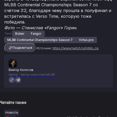
MLBB Continental Championships Season 7 со
счётом 3:2, благодаря чему прошла в полуфинал и
встретилась с Verso Time, которую тоже
победила.
Фото — Станислав «Fangor» Горин
.
Теги:
Bober
Fangor
MLBB Continental Championships Season 7
Virtus.pro
Поделиться
Источник:
https://www.twitch.tv/mlbb_cis
Виктор Колосов
Автор · Автор новостей MLBB
Читайте также
Новость