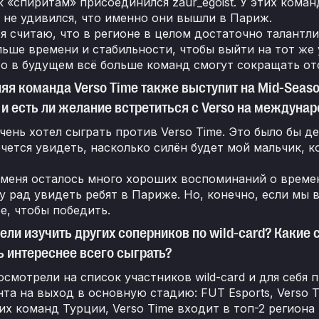
 к «спиритам» присоединился zaur_egoist. У этих ком
 не удивился, что именно они вышли в Париж.
я считаю, что в регионе в целом достаточно талант
ьше времени и стабильности, чтобы выйти на тот же у
о в будущем всё больше команд смогут сокращать от
яя команда Verso Time также выступит на Mid-Seas
 и есть ли желание встретиться с Verso на междуна
очень хотел сыграть против Verso Time. Это было бы 
Хочется увидеть, насколько силён будет мой мальчик, к
меня осталось много хороших воспоминаний о времен
у рад увидеть ребят в Париже. Но, конечно, если мы 
е, чтобы победить.
ели изучить других соперников по wild-card? Какие
 интереснее всего сыграть?
смотрели на список участников wild-card и для себя 
та на выход в основную стадию: FUT Esports, Verso T
х команд Турции, Verso Time входит в топ-2 региона 