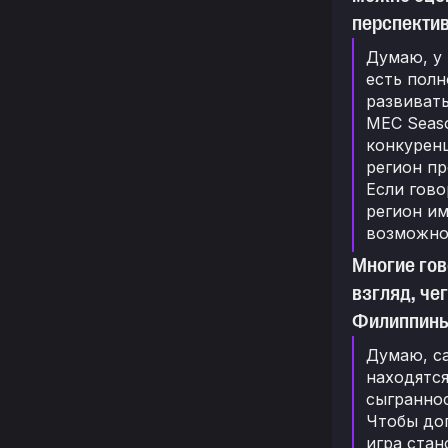
перспекти
Думаю, у 
есть полн
развивать
MEC Seas
конкурен
регион п
Если гово
регион им
возможно
Многие гов
взгляд, че
Филиппины
Думаю, с
находятс
сыграннос
Чтобы до
игра стан