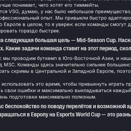
чше понимает, чего хотят его тиммейты.
тся VSG, думаю, у нас было небольшое преимущество,
офессиональный опыт. Мы привыкли быстро адаптиров
о Европе в целом, то я уверен: если команды смогут 
ровать гораздо быстрее.
а следующая большая цель — Mid-Season Cup. Наск
. Какие задачи команда ставит на этот период, ско
с мы проводим буткемп в Юго-Восточной Азии, и наш
ед MSC. Команды здесь значительно сильнее большинс
рать скримы в Центральной и Западной Европе, поэт
использовать это время, чтобы привыкнуть играть п
ь свои ошибки и максимально выкладываться каждый 
ень подготовки максимально полезным.
вас беспокойство по поводу перелётов и возможной 
вращаться в Европу на Esports World Cup — это раз