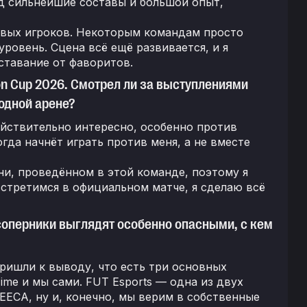
анд сильнейшие составы и большой опыт,
ливых игроков. Некоторым командам просто
ровень. Сцена всё ещё развивается, и я
ставание от фаворитов.
on Cup 2026. Смотрел ли за выступлениями
родной арене?
действительно интересно, особенно против
огда начнёт играть против меня, а не вместе
и, проведённом в этой команде, поэтому я
встретимся в официальном матче, я сделаю всё
 соперники выглядят особенно опасными, с кем
пришли к выводу, что есть три основных
ime и мы сами. FUT Esports — одна из двух
EECA, ну и, конечно, мы верим в собственные