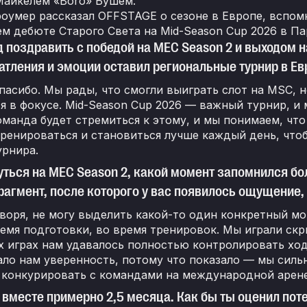
айкелем «Boro» Бушем.
оумер рассказал OFFSTAGE о сезоне в Европе, вспомн
м дебюте Старого Света на Mid-Season Cup 2026 в Па
д поздравить с победой на MEC Season 2 и выходом н
атления и эмоции оставил региональные турнир в Ев
пасибо. Мы рады, что смогли выиграть слот на MSC, 
я в фокусе. Mid-Season Cup 2026 — важный турнир, и
манда будет стремиться к этому, и мы понимаем, что
ренироваться и становиться лучше каждый день, чтоб
урнира.
уться на MEC Season 2, какой момент запомнился б
рагмент, после которого у вас появилось ощущение, 
воря, не могу выделить какой-то один конкретный м
емя подготовки, во время тренировок. Мы играли скр
 играх нам удавалось полностью контролировать ход
ло нам уверенность, потому что показало — мы сильн
 конкурировать с командами на международной арене
 вместе примерно 2,5 месяца. Как бы ты оценил по