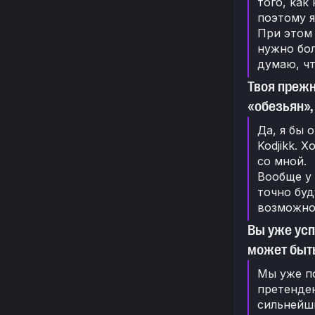
того, как
поэтому я
При этом 
нужно бол
думаю, чт
Твоя прежн
«обезьян»,
Да, я бы 
Kodjikk. 
со мной.
Вообще у 
точно буд
возможно
Вы уже усп
может быть
Мы уже по
претенден
сильнейши