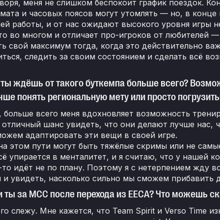
воря, меня не слишком беспокоит график поездок. Ко
мата и часовых поясов могут утомлять — но, в конце
ей работы, и от нас ожидают высокого уровня игры н
о во многом и отличает про-игроков от любителей —
ь свой максимум тогда, когда это действительно ва
ться, следить за своим состоянием и сделать всё во
 ты ждёшь от такого буткемпа больше всего? Возмо
чше понять региональную мету или просто погрузит
, больше всего меня вдохновляет возможность трени
 отличный шанс увидеть, что они делают лучше нас, 
ожем адаптировать эти вещи в своей игре.
на этом пути могут быть тяжёлые скримы или не самые
сё упирается в менталитет, и я считаю, что у нашей 
-то идёт не по плану. Поэтому я с нетерпением жду в
 и увидеть, насколько сильно мы сможем прибавить 
 ты за MCC после перехода из EECA? Что можешь ска
го слежу. Мне кажется, что Team Spirit и Verso Time 