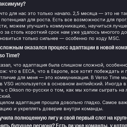
максимуму?
что для нас это только начало. 2,5 месяца — это не т
потенциал для роста. Есть все возможности для прог
ти, можем улучшить коммуникацию, научиться лучше 
о за столь короткий срок нам уже удалось многого до
новиться только сильнее — особенно по ходу MSC.
сложным оказался процесс адаптации в новой кома
so Time?
казал, что адаптация была слишком сложной, особенн
ож: что в EECA, что в Европе, все хотят побеждать и
тличие для меня — это коммуникация. В Verso Time м
 в VSG используется в основном английский. Иногда в
ь с Dikson по-русски о том, как мы хотим сыграть на
ский.
 целом адаптация прошла довольно гладко. Самое ва
ацию и укреплять доверие внутри команды.
учила полноценную лигу и свой первый слот на кру
ить будущее региона? Есть ли уже команды, у кото