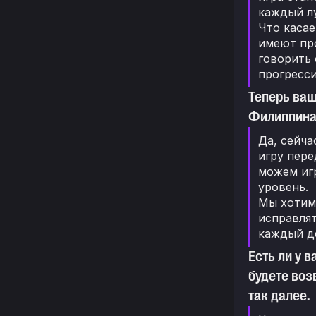
каждый лу
Что касае
имеют пр
говорить 
прогресси
Теперь ваш
Филиппинах
Да, сейча
игру пер
можем иг
уровень.
Мы хотим 
исправлят
каждый д
Есть ли у 
будете воз
так далее.