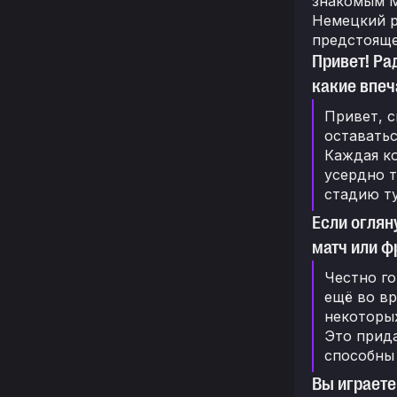
знакомым М
Немецкий р
предстояще
Привет! Ра
какие впеч
Привет, с
оставатьс
Каждая ко
усердно т
стадию т
Если оглян
матч или ф
Честно го
ещё во вр
некоторых
Это прида
способны
Вы играете