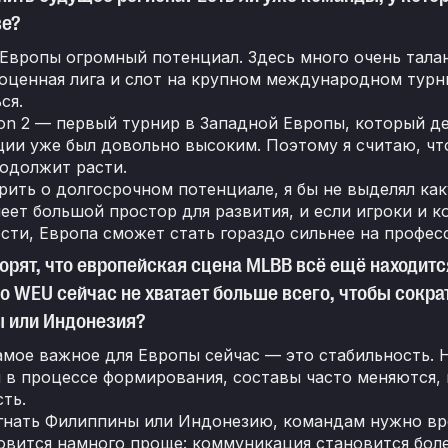
ве?
Европы огромный потенциал. Здесь много очень талан
оценная лига и слот на крупном международном турн
ся.
on 2 — первый турнир в Западной Европы, который д
ции уже был довольно высоким. Поэтому я считаю, 
родолжит расти.
рить о долгосрочном потенциале, я бы не выделял как
еет большой простор для развития, и если игроки и 
сти, Европа сможет стать гораздо сильнее на профес
орят, что европейская сцена MLBB всё ещё находится
го WEU сейчас не хватает больше всего, чтобы сокра
 или Индонезия?
амое важное для Европы сейчас — это стабильность.
я в процессе формирования, составы часто меняются
ть.
гнать Филиппины или Индонезию, командам нужно врем
овится намного проще: коммуникация становится боле