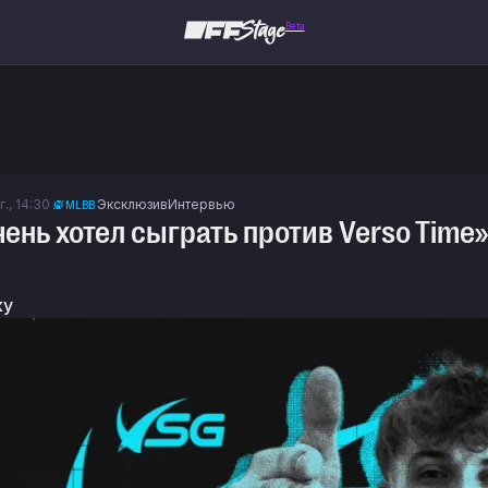
Beta
г., 14:30
Эксклюзив
Интервью
MLBB
чень хотел сыграть против Verso Time
ку