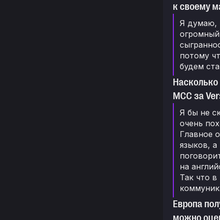
к своему 
Я думаю, 
огромный 
сыграннос
потому чт
будем ста
Насколько 
MCC за Ver
Я бы не с
очень пох
Главное о
языков, а
поговорит
на англий
Так что в
коммуник
Европа пол
можно оцен