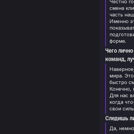
Честно го
смена кли
часть наш
Именно эт
показыват
подготови
форме.
Чего лично
команд, лу
Наверное
мира. Это
быстро см
Конечно, 
Для нас в
когда что
свои силы
Следишь ли
Да, немно