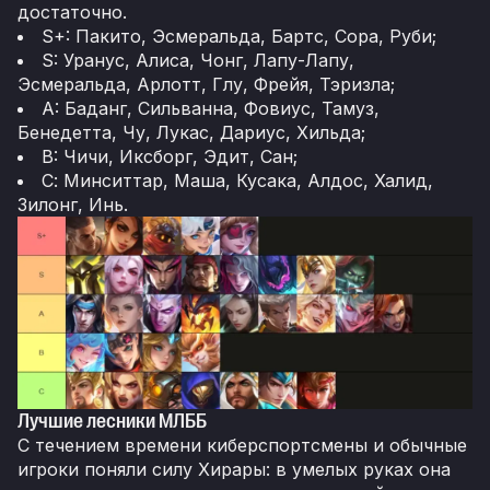
достаточно.
S+: Пакито, Эсмеральда, Бартс, Сора, Руби;
S: Уранус, Алиса, Чонг, Лапу-Лапу,
Эсмеральда, Арлотт, Глу, Фрейя, Тэризла;
A: Баданг, Сильванна, Фовиус, Тамуз,
Бенедетта, Чу, Лукас, Дариус, Хильда;
B: Чичи, Иксборг, Эдит, Сан;
С: Минситтар, Маша, Кусака, Алдос, Халид,
Зилонг, Инь.
Лучшие лесники МЛББ
С течением времени киберспортсмены и обычные
игроки поняли силу Хирары: в умелых руках она