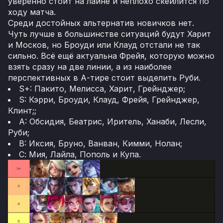
уверенно стоит на лайне и неплохо скейлится по
ходу матча.
Среди достойных альтернатив новичков нет.
Чуть лучше в большинстве ситуаций будут Харит
и Москов, но Броуди или Клауд отстали не так
сильно. Всё ещё актуальна Фрейя, которую можно
взять сразу на две линии, а из наиболее
перспективных в А-тире стоит выделить Руби.
S+: Пакито, Мелисса, Харит, Грейнджер;
S: Кэрри, Броуди, Клауд, Фрейя, Грейнджер,
Клинт;;
A: Обсидия, Беатрис, Иритель, Ханаби, Лесли,
Руби;
B: Иксия, Бруно, Ванван, Кимми, Нолан;
С: Мия, Лайла, Пополь и Купа.