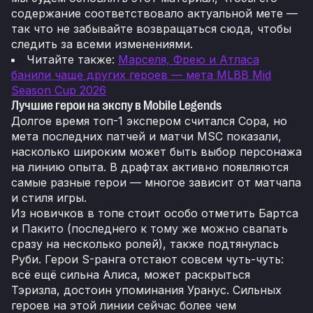
содержание соответствовало актуальной мете —
так что не забывайте возвращаться сюда, чтобы
следить за всеми изменениями.
Читайте также:
Марселя, Фрею и Атласа
банили чаще других героев — мета MLBB Mid
Season Cup 2026
Лучшие герои на экспу в Mobile Legends
Долгое время топ-1 экспером считался Сора, но
мета последних патчей и матчи MSC показали,
насколько широким может быть выбор персонажа
на линию опыта. В драфтах активно появляются
самые разные герои — многое зависит от матчапа
и стиля игры.
Из новичков в топе стоит особо отметить Бартса
и Пакито (последнего к тому же можно свапать
сразу на несколько ролей), также подтянулась
Руби. Герои S-ранга отстают совсем чуть-чуть:
всё ещё сильна Алиса, может раскрыться
Тэризла, достоин упоминания Уранус. Сильных
героев на этой линии сейчас более чем