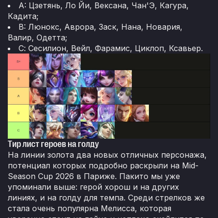
A: Цзетянь, Ло Йи, Вексана, Чан'Э, Кагура,
Кадита;
B: Люнокс, Аврора, Заск, Нана, Новария,
Валир, Одетта;
С: Сесилион, Вейл, Фарамис, Циклоп, Ксавьер.
Тир лист героев на голду
На линии золота два новых отличных персонажа,
потенциал которых подробно раскрыли на Mid-
Season Cup 2026 в Париже. Пакито мы уже
упоминали выше: герой хорош и на других
линиях, и на голду для темпа. Среди стрелков же
стала очень популярна Мелисса, которая