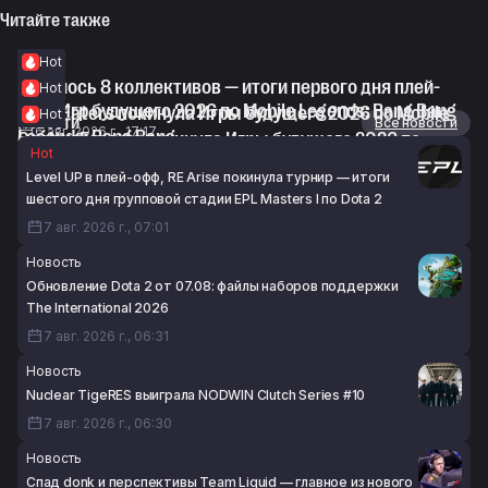
Читайте также
Hot
Осталось 8 коллективов — итоги первого дня плей-
Hot
офф Игр будущего 2026 по Mobile Legends: Bang Bang
Rune Eaters покинула Игры будущего 2026 по Mobile
Hot
Новости
Все новости
6 авг. 2026 г., 17:17
Legends: Bang Bang
Geekay Esports покинула Игры будущего 2026 по
Hot
6 авг. 2026 г., 17:17
Mobile Legends: Bang Bang
Level UP в плей-офф, RE Arise покинула турнир — итоги
6 авг. 2026 г., 15:33
шестого дня групповой стадии EPL Masters I по Dota 2
7 авг. 2026 г., 07:01
Новость
Обновление Dota 2 от 07.08: файлы наборов поддержки
The International 2026
7 авг. 2026 г., 06:31
Новость
Nuclear TigeRES выиграла NODWIN Clutch Series #10
7 авг. 2026 г., 06:30
Новость
Спад donk и перспективы Team Liquid — главное из нового