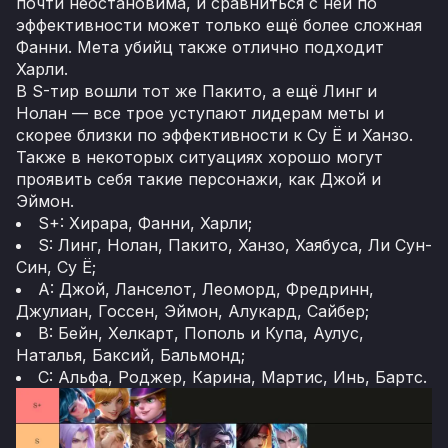
почти неостановима, и сравниться с ней по
эффективности может только ещё более сложная
Фанни. Мета убийц также отлично подходит
Харли.
В S-тир вошли тот же Пакито, а ещё Линг и
Нолан — все трое уступают лидерам меты и
скорее близки по эффективности к Су Ё и Ханзо.
Также в некоторых ситуациях хорошо могут
проявить себя такие персонажи, как Джой и
Эймон.
S+: Хирара, Фанни, Харли;
S: Линг, Нолан, Пакито, Ханзо, Хаябуса, Ли Сун-
Син, Су Ё;
A: Джой, Ланселот, Леоморд, Фредринн,
Джулиан, Госсен, Эймон, Алукард, Сайбер;
B: Бейн, Хелкарт, Пополь и Купа, Аулус,
Наталья, Баксий, Бальмонд;
C: Альфа, Роджер, Карина, Мартис, Инь, Бартс.