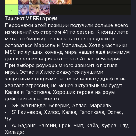
Тир лист МЛББ на роум
Персонажи этой позиции получили больше всего
изменений со стартом 41-го сезона. К концу лета
мета стабилизировалась: в топе продолжают
оставаться Марсель и Матильда. Хотя участники
MSC из лучших команд мира нашли ещё минимум
два хороших варианта — это Атлас и Белерик.
При выборе роумера много зависит от стиля
игры. Эстес и Хилос окажутся лучшими
защитными опциями, но если вашему драфту не
хватает агрессии, не менее актуальными будут
Калеа и Гатоткача. Хороших героев на роум
действительно много.
S+: Матильда, Белерик, Атлас, Марсель;
S: Гвиневра, Хилос, Калеа, Гатоткача, Эстес,
Чу;
A: Баданг, Баксий, Грок, Чип, Кайа, Хуфра, Глу,
Хильда;