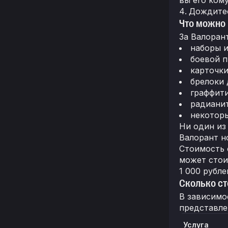
Дождитес
Что можно 
За Валоран
наборы и
боевой п
карточки
брелоки 
граффити
радианит
некотор
Ни один из
Валорант н
Стоимость 
может стои
1 000 рубл
Сколько ст
В зависимо
представле
Услуга