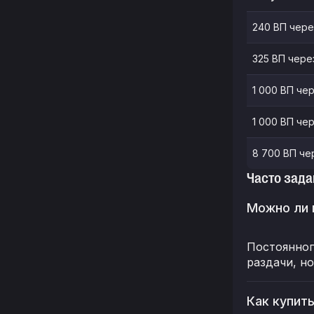
240 ВП чере
325 ВП чере
1 000 ВП че
1 000 ВП че
8 700 ВП че
Часто зада
Можно ли 
Постоянног
раздачи, н
Как купит