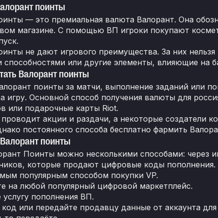
Валорант поинты
оинты — это премиальная валюта Валорант. Она обозн
вом магазине. С помощью ВП игроки покупают косме
пуск.
оинты не дают игрового преимущества. За них нельзя
 способностями или другие элементы, влияющие на б
тать Валорант поинты
алорант поинты за матчи, выполнение заданий или пов
за игру. Основной способ получения валюты для росси
в или подарочные карты Riot.
t проводит акции и раздачи, а некоторые создатели 
днако постоянного способа бесплатно фармить Валора
 Валорант поинты
орант Поинты можно несколькими способами: через иг
ников, которые продают цифровые коды пополнения. 
амым популярным способом покупки VP.
е на любой популярный цифровой маркетплейс.
 услугу пополнения ВП.
 код или передайте продавцу данные от аккаунта для 
-то передаёте.