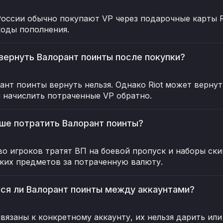
России обычно покупают VP через подарочные карты R
оды пополнения.
вернуть Валорант поинты после покупки?
ант поинты вернуть нельзя. Однако Riot может верну
 начислить потраченные VP обратно.
чше потратить Валорант поинты?
о игроков тратят ВП на боевой пропуск и наборы ски
ких предметов за потраченную валюту.
ся ли Валорант поинты между аккаунтами?
ивязаны к конкретному аккаунту, их нельзя дарить или