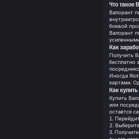
Что такое 
Валорант п
внутриигро
боевой про
Валорант п
усиленными
Как зарабо
Получить В
бесплатно 
посреднико
Иногда Rio
картами. О
Как купить
Купить Вал
или посред
остаётся с
Перейдит
Выберите
Получите
вы его кому