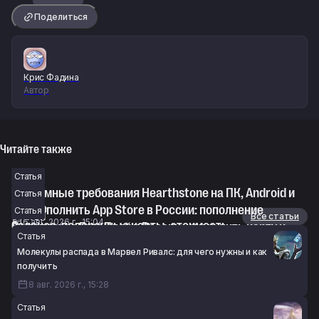
Поделиться
Крис Фадина
Автор
Читайте также
Статья
Системные требования Hearthstone на ПК, Android и
Статья
iPhone
Как пополнить App Store в России: пополнение
Статья
Статьи
Все статьи
6 авг. 2026 г., 15:04
баланса, подарочные карты, стоимость
Пополнение Гугл Плей в России: как купить карту и
Статья
6 авг. 2026 г., 12:54
пополнить баланс
Молекулы распада в Марвел Ривалс: для чего нужны и как
6 авг. 2026 г., 08:42
получить
8 авг. 2026 г., 15:28
Статья