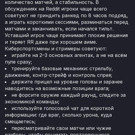
количество матчей, а стабильность. В
обсуждениях на Reddit игроки чаще всего
советуют не гриндить ранкед по 8 часов подряд,
а играть короткими сессиями, разминаться перед
матчами и заканчивать, если начался тильт.
Уставший игрок чаще принимает плохие решения
и теряет RR даже при хорошем аиме.
Киберспортсмены и стримеры советуют:
играйте на 2–3 основных агентах, а не на всём
пуле сразу;
тренируйте базовые механики: стрельбу,
движение, контр-стрейф и контроль спрея;
держите прицел на уровне головы и заранее
наводитесь на возможные позиции врага;
не форсите оружие каждый раунд, следите за
экономикой команды;
используйте голосовой чат для короткой
информации: где враг, сколько урона, куда
смещаетесь;
пересматривайте свои матчи или чужие
разборы, чтобы понимать повторяющиеся