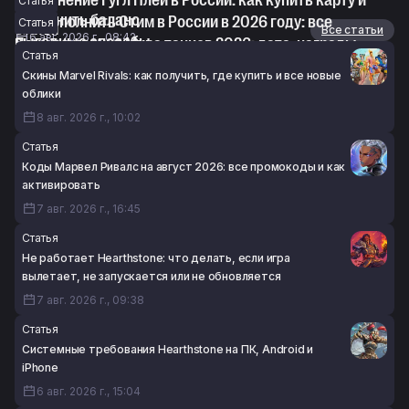
Пополнение Гугл Плей в России: как купить карту и
Статья
пополнить баланс
Как пополнить Стим в России в 2026 году: все
Статья
Статьи
Все статьи
6 авг. 2026 г., 08:42
выгодные способы
День рождения Мира танков 2026: дата, награды,
Статья
5 авг. 2026 г., 15:52
контейнеры, ангар и промокоды
Скины Marvel Rivals: как получить, где купить и все новые
5 авг. 2026 г., 11:23
облики
8 авг. 2026 г., 10:02
Статья
Коды Марвел Ривалс на август 2026: все промокоды и как
активировать
7 авг. 2026 г., 16:45
Статья
Не работает Hearthstone: что делать, если игра
вылетает, не запускается или не обновляется
7 авг. 2026 г., 09:38
Статья
Системные требования Hearthstone на ПК, Android и
iPhone
6 авг. 2026 г., 15:04