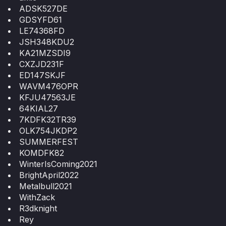
ADSK527DE
GDSYFD61
LE74368FD
JSH348KDU2
KA21MZSDI9
CXZJD231F
ED147SKJF
WAVM476OPR
KFJU47563JE
64KIAL27
7KDFK32TR39
OLK754JKDP2
SUMMERFEST
KOMDFK82
WinterIsComing2021
BrightApril2022
Metalbull2021
WithZack
R3dknight
Rey