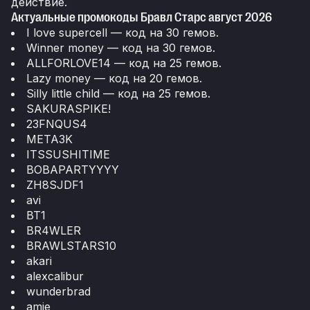
действие.
Актуальные промокоды Бравл Старс август 2026
I love supercell — код на 30 гемов.
Winner money — код на 30 гемов.
ALLFORLOVE14 — код на 25 гемов.
Lazy money — код на 20 гемов.
Silly little child — код на 25 гемов.
SAKURASPIKE!
23FNQUS4
META3K
ITSSUSHITIME
BOBAPARTYYYY
ZH8SJDF1
avi
BT1
BR4WLER
BRAWLSTARS10
akari
alexcalibur
wunderbrad
amie