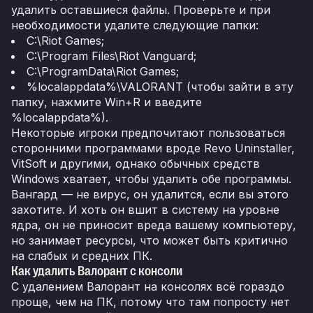
удалить оставшиеся файлы. Проверьте и при
необходимости удалите следующие папки:
C:\Riot Games;
C:\Program Files\Riot Vanguard;
C:\ProgramData\Riot Games;
%localappdata%\VALORANT (чтобы зайти в эту
папку, нажмите Win+R и введите
%localappdata%).
Некоторые игроки предпочитают пользоваться
сторонними программами вроде Revo Uninstaller,
VitSoft и другими, однако обычных средств
Windows хватает, чтобы удалить обе программы.
Вангард — не вирус, он удалится, если вы этого
захотите. И хоть он вшит в систему на уровне
ядра, он не приносит вреда вашему компьютеру,
но занимает ресурсы, что может быть критично
на слабых и средних ПК.
Как удалить Валорант с консоли
С удалением Валорант на консолях всё гораздо
проще, чем на ПК, потому что там попросту нет