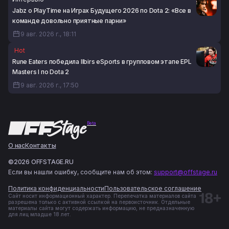
Jabz о PlayTime на Играх Будущего 2026 по Dota 2: «Все в
команде довольно приятные парни»
9 авг. 2026 г., 18:11
Hot
Rune Eaters победила Ilbirs eSports в групповом этапе EPL
Masters I по Dota 2
9 авг. 2026 г., 17:50
Beta
О нас
Контакты
©2026 OFFSTAGE.RU
Если вы нашли ошибку, сообщите нам об этом:
support@offstage.ru
Политика конфиденциальности
Пользовательское соглашение
Сайт носит информационный характер. Перепечатка материалов сайта
разрешена только с активной ссылкой на первоисточник. Отдельные
материалы сайта могут содержать информацию, не предназначенную
для лиц младше 18 лет.