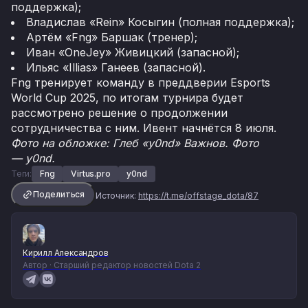
поддержка);
Владислав «Rein» Косыгин (полная поддержка);
Артём «Fng» Баршак (тренер);
Иван «OneJey» Живицкий (запасной);
Ильяс «Illias» Ганеев (запасной).
Fng тренирует команду в преддверии Esports
World Cup 2025, по итогам турнира будет
рассмотрено решение о продолжении
сотрудничества с ним. Ивент начнётся 8 июля.
Фото на обложке: Глеб «y0nd» Важнов. Фото
— y0nd.
Теги:
Fng
Virtus.pro
y0nd
Поделиться
Источник:
https://t.me/offstage_dota/87
Кирилл Александров
Автор · Старший редактор новостей Dota 2