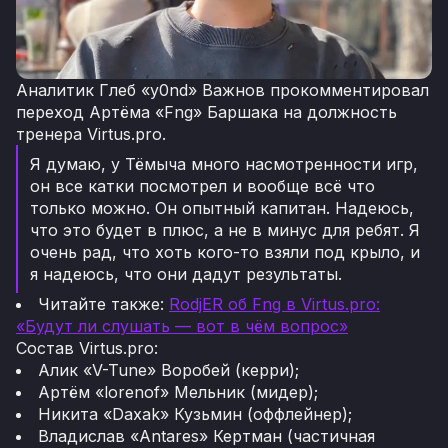
Аналитик Глеб «y0nd» Важнов прокомментировал
переход Артёма «Fng» Баршака на должность
тренера Virtus.pro.
Я думаю, у Тёмыча много насмотренности игр,
он все катки посмотрел и вообще всё что
только можно. Он опытный капитан. Надеюсь,
что это будет в плюс, а не в минус для ребят. Я
очень рад, что хоть кого-то взяли под крыло, и
я надеюсь, что они дадут результаты.
Читайте также:
RodjER об Fng в Virtus.pro:
«Будут ли слушать — вот в чём вопрос»
Состав Virtus.pro:
Алик «V-Tune» Воробей (керри);
Артём «lorenof» Мельник (мидер);
Никита «Daxak» Кузьмин (оффлейнер);
Владислав «Antares» Кертман (частичная