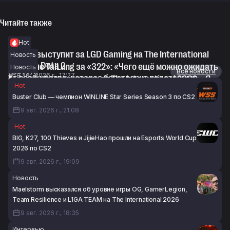
Читайте также
Hot
Topson выступит за LGD Gaming на The International
Новость
2026 по Dota 2
KJ о бане TaiLung за «322»: «Чего ещё можно ожидать
Новость
Новости
Все новости
9 авг. 2026 г., 17:27
от сообщества, которое боготворит подставные
TaiLung об отстранении от The International 2026: «Я
Hot
матчи»
жду возможности обсудить эту ситуацию со своим
Buster Club — чемпион WINLINE Star Series Season 3 по CS2
9 авг. 2026 г., 16:52
адвокатом»
9 авг. 2026 г., 21:08
9 авг. 2026 г., 16:22
Hot
BIG, K27, 100 Thieves и JijieHao прошли на Esports World Cup
2026 по CS2
9 авг. 2026 г., 19:09
Новость
Maelstorm высказался об уровне игры OG, GamerLegion,
Team Resilience и L1GA TEAM на The International 2026
9 авг. 2026 г., 18:35
Интервью