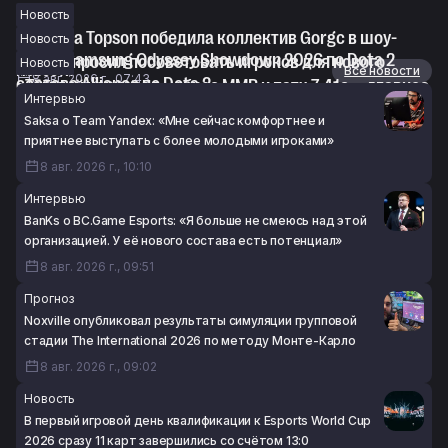
Новость
Команда Topson победила коллектив Gorgc в шоу-
Новость
матче Samsung Odyssey Showdown 2026 по Dota 2
Loda попросил посоветовать игроков для нового
Новость
Новости
Все новости
8 авг. 2026 г., 07:43
состава Alliance по Dota 2
«Тёмный карнавал», сброс MMR и патч 7.41e — главное
Интервью
8 авг. 2026 г., 07:13
из подкаста We Say Things 297
Saksa о Team Yandex: «Мне сейчас комфортнее и
8 авг. 2026 г., 06:38
приятнее выступать с более молодыми игроками»
8 авг. 2026 г., 10:10
Интервью
BanKs о BC.Game Esports: «Я больше не смеюсь над этой
организацией. У её нового состава есть потенциал»
8 авг. 2026 г., 09:51
Прогноз
Noxville опубликовал результаты симуляции групповой
стадии The International 2026 по методу Монте-Карло
8 авг. 2026 г., 09:02
Новость
В первый игровой день квалификации к Esports World Cup
2026 сразу 11 карт завершились со счётом 13:0