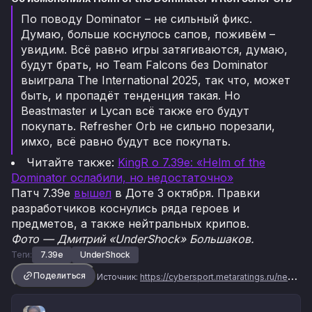
По поводу Dominator – не сильный фикс.
Думаю, больше коснулось сапов, поживём –
увидим. Всё равно игры затягиваются, думаю,
будут брать, но Team Falcons без Dominator
выиграла The International 2025, так что, может
быть, и пропадёт тенденция такая. Но
Beastmaster и Lycan всё также его будут
покупать. Refresher Orb не сильно порезали,
имхо, всё равно будут все покупать.
Читайте также:
KingR о 7.39e: «Helm of the
Dominator ослабили, но недостаточно»
Патч 7.39e
вышел
в Доте 3 октября. Правки
разработчиков коснулись ряда героев и
предметов, а также нейтральных крипов.
Фото — Дмитрий «UnderShock» Большаков.
Теги:
7.39e
UnderShock
Поделиться
Источник:
https://cybersport.metaratings.ru/news/undershock-o-kez-rano-ili-pozdno-vyidet-patch-chto-to-pofiksyat-i-khana-geroyu-532717