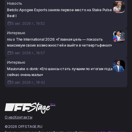
Новость
Betclic Apogee Esports заняла первое место на Stake Pulse
Beat I
5 авг. 2026 г., 19:52
Интервью
niu о The International 2026: «Главная цель — показать
максимум своих возможностей и выйти в четвертьфинал»
5 авг. 2026 г., 18:57
Интервью
Mauisnake о donk: «Его шансы стать лучшим по итогам года
сейчас очень малы»
5 авг. 2026 г., 18:42
Beta
О нас
Контакты
©2026 OFFSTAGE.RU