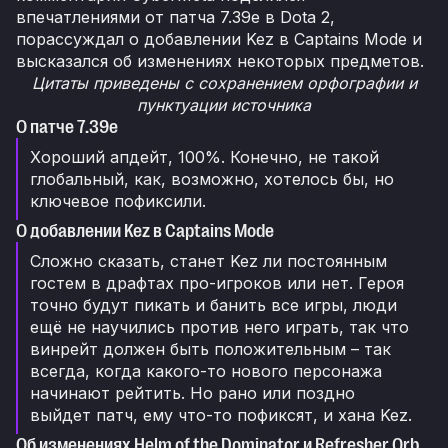
впечатлениями от патча 7.39e в Dota 2,
порассуждал о добавлении Kez в Captains Mode и
высказался об изменениях некоторых предметов.
Цитаты приведены с сохранением орфографии и
пунктуации источника
О патче 7.39e
Хороший апдейт, 100%. Конечно, не такой
глобальный, как, возможно, хотелось бы, но
ключевое пофиксили.
О добавлении Kez в Captains Mode
Сложно сказать, станет Kez ли постоянным
гостем в драфтах про-игроков или нет. Героя
точно будут пикать и банить все игры, люди
ещё не научились против него играть, так что
винрейт должен быть положительным – так
всегда, когда какого-то нового персонажа
начинают рейтить. Но рано или поздно
выйдет патч, ему что-то пофиксят, и хана Kez.
Об изменениях Helm of the Dominator и Refresher Orb