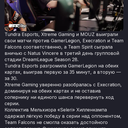
Tundra Esports, Xtreme Gaming и MOUZ выиграли
свои матчи против GamerLegion, Execration и Team
Falcons соответственно, а Team Spirit сыграла
вничью с Natus Vincere в третий день групповой
стадии DreamLeague Season 28.
Tundra Esports разгромила GamerLegion на обеих
картах, выиграв первую за 35 минут, а вторую —
за 30.
Xtreme Gaming уверенно разобралась с Execration,
доминируя на обеих картах и не оставив
сопернику ни единого шанса перевернуть ход
серии.
Коллектив Мельхиора «Seleri» Хилленкампа
одержал лёгкую победу в серии над оппонентом,
Team Falcons не смогла оказать достойного