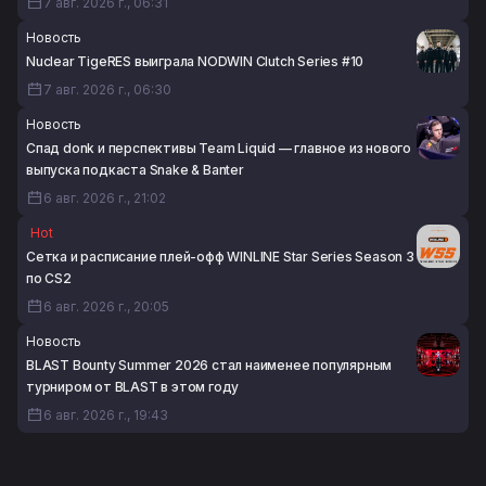
7 авг. 2026 г., 06:31
Новость
Nuclear TigeRES выиграла NODWIN Clutch Series #10
7 авг. 2026 г., 06:30
Новость
Спад donk и перспективы Team Liquid — главное из нового
выпуска подкаста Snake & Banter
6 авг. 2026 г., 21:02
Hot
Сетка и расписание плей-офф WINLINE Star Series Season 3
по CS2
6 авг. 2026 г., 20:05
Новость
BLAST Bounty Summer 2026 стал наименее популярным
турниром от BLAST в этом году
6 авг. 2026 г., 19:43