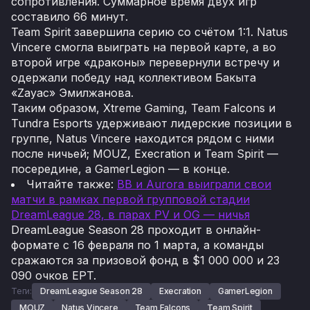
сопротивления. Суммарное время двух игр
составило 66 минут.
Team Spirit завершила серию со счётом 1:1. Natus
Vincere смогла выиграть на первой карте, а во
второй игре «драконы» перевернули встречу и
одержали победу над коллективом Бакыта
«Zayac» Эмилжанова.
Таким образом, Xtreme Gaming, Team Falcons и
Tundra Esports удерживают лидерские позиции в
группе, Natus Vincere находится рядом с ними
после ничьей; MOUZ, Execration и Team Spirit —
посередине, а GamerLegion — в конце.
Читайте также:
BB и Aurora выиграли свои
матчи в рамках первой групповой стадии
DreamLeague 28, в парах PV и OG — ничья
DreamLeague Season 28 проходит в онлайн-
формате с 16 февраля по 1 марта, а команды
сражаются за призовой фонд в $1 000 000 и 23
090 очков EPT.
Теги:
DreamLeague Season 28
Execration
GamerLegion
MOUZ
Natus Vincere
Team Falcons
Team Spirit