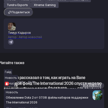
Tundra Esports
Xtreme Gaming
Поделиться
Тимур Кадыров
Автор · Автор новостей
Читайте также
Гайд
Fishman рассказал о том, как играть на Bane
Новость
6 авг. 2026 г., 19:18
Призовой фонд The International 2026 спустя неделю
Hot
Новости
Все новости
продаж наборов достиг $2 617 138
Level UP победила No Hoodwink в группе EPL Masters I
Новость
6 авг. 2026 г., 18:48
по Dota 2
Обновление Dota 2 от 07.08: файлы наборов поддержки
6 авг. 2026 г., 18:44
The International 2026