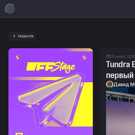
Новости
25 нояб. 2025 
Tundra 
первый 
Давид М