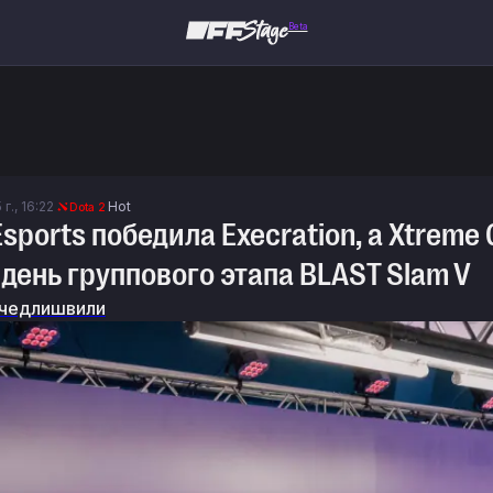
Beta
г., 16:22
Hot
Dota 2
Esports победила Execration, а Xtreme
день группового этапа BLAST Slam V
чедлишвили