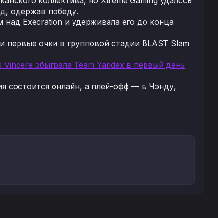
канского коллектива, но Xtreme Gaming удалось
ёд, одержав победу.
 над Execration и удерживала его до конца
ои первые очки в групповой стадии BLAST Slam
us Vincere обыграла Team Yandex в первый день
ия состоится онлайн, а плей-офф — в Чэнду,