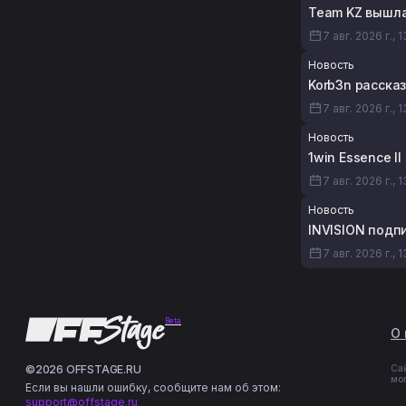
Team KZ вышла
7 авг. 2026 г., 
Новость
Korb3n рассказ
7 авг. 2026 г., 
Новость
1win Essence I
7 авг. 2026 г., 
Новость
INVISION подп
7 авг. 2026 г., 
Beta
О 
©2026 OFFSTAGE.RU
Са
мо
Если вы нашли ошибку, сообщите нам об этом:
support@offstage.ru