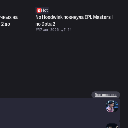
Hot
очных на
No Hoodwink покинула EPL Masters I
 2 до
по Dota 2
7 авг. 2026 г., 11:24
Все новости