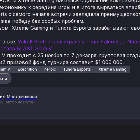
ROIC и Xtreme Gaming началась с давления южноамери
экономику к середине игры и в итоге вырваться впер
orts с самого начала встречи завладела преимуществом
ржав победу без особых проблем.
зом, Xtreme Gaming и Tundra Esports зарабатывают св
 также:
Yakult Brothers выиграла у Team Falcons, а Nat
 этапа BLAST Slam V
V проходит с 25 ноября по 7 декабря: групповая стад
ий призовой фонд турнира составит $1 000 000.
lam V
Execration
heroic
Tundra Esports
Xtreme Gaming
ься
ид Мчедлишвили
р · Автор новостей