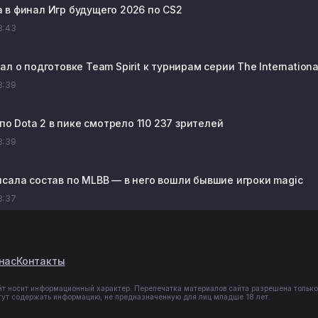
 в финал Игр будущего 2026 по CS2
13:43
ал о подготовке Team Spirit к турнирам серии The Internationa
13:39
I по Dota 2 в пике смотрело 110 237 зрителей
13:39
исала состав по MLBB — в него вошли бывшие игроки magic
13:37
нас
Контакты
йт носит информационный характер. Перепечатка материалов сайта разрешена только
гут содержать информацию, не предназначенную для лиц младше 18 лет.