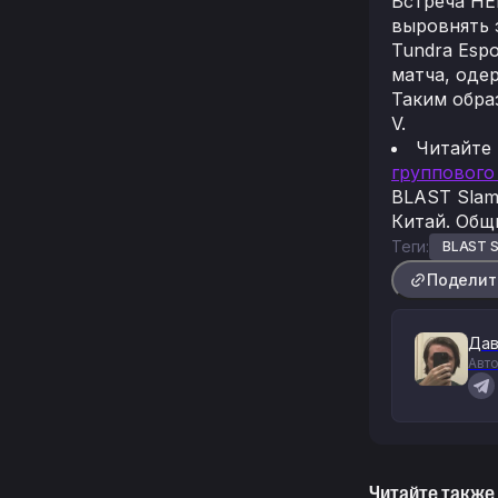
Встреча HE
выровнять 
Tundra Esp
матча, оде
Таким обра
V.
Читайте
группового
BLAST Slam 
Китай. Общ
Теги:
BLAST S
Поделит
Дав
Авто
Читайте также