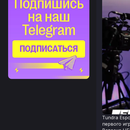
Tundra Esp
первого иг