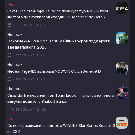
продаж наборов достиг $2 617 138
Level UP победила No Hoodwink в группе EPL Masters I
Hot
6 авг. 2026 г., 18:48
по Dota 2
Level UP в плей-офф, RE Arise покинула турнир — итоги
6 авг. 2026 г., 18:44
шестого дня групповой стадии EPL Masters I по Dota 2
7 авг. 2026 г., 07:01
Новость
Обновление Dota 2 от 07.08: файлы наборов поддержки
The International 2026
7 авг. 2026 г., 06:31
Новость
Nuclear TigeRES выиграла NODWIN Clutch Series #10
7 авг. 2026 г., 06:30
Новость
Спад donk и перспективы Team Liquid — главное из нового
выпуска подкаста Snake & Banter
6 авг. 2026 г., 21:02
Hot
Сетка и расписание плей-офф WINLINE Star Series Season 3
по CS2