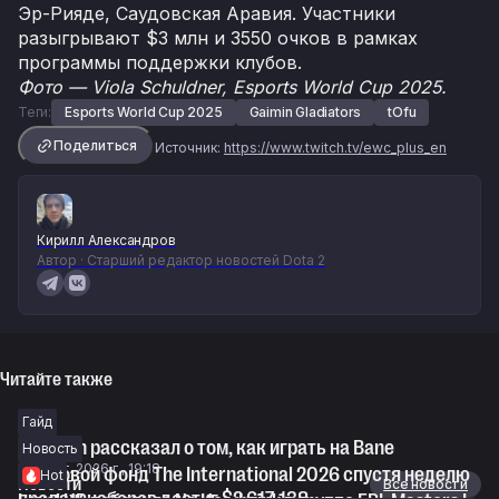
Эр-Рияде, Саудовская Аравия. Участники
разыгрывают $3 млн и 3550 очков в рамках
программы поддержки клубов.
Фото — Viola Schuldner, Esports World Cup 2025.
Теги:
Esports World Cup 2025
Gaimin Gladiators
tOfu
Поделиться
Источник:
https://www.twitch.tv/ewc_plus_en
Кирилл Александров
Автор · Старший редактор новостей Dota 2
Читайте также
Гайд
Fishman рассказал о том, как играть на Bane
Новость
6 авг. 2026 г., 19:18
Призовой фонд The International 2026 спустя неделю
Hot
Новости
Все новости