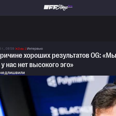
Beta
 г., 08:59
Интервью
Dota 2
причине хороших результатов OG: «М
 у нас нет высокого эго»
чедлишвили