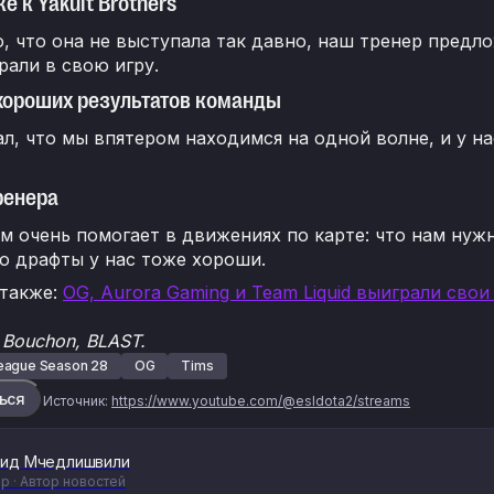
е к Yakult Brothers
о, что она не выступала так давно, наш тренер пред
рали в свою игру.
хороших результатов команды
ал, что мы впятером находимся на одной волне, и у н
ренера
м очень помогает в движениях по карте: что нам нужн
то драфты у нас тоже хороши.
 также:
OG, Aurora Gaming и Team Liquid выиграли сво
 Bouchon, BLAST.
ague Season 28
OG
Tims
ься
Источник:
https://www.youtube.com/@esldota2/streams
ид Мчедлишвили
р · Автор новостей