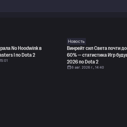
Новость
грала No Hoodwink в
Винрейт сил Света почти до
sters I по Dota 2
60% — статистика Игр буд
 15:01
2026 по Dota 2
6 авг. 2026 г., 14:40