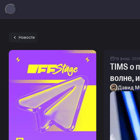
Новости
18 февр. 2026
TIMS о 
волне, и
Давид М