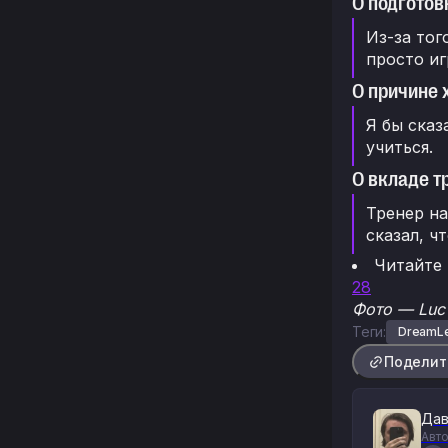
О подготовк
Из-за тог
просто иг
О причине 
Я бы сказ
учиться.
О вкладе т
Тренер на
сказал, ч
Читайте
28
Фото — Luc
Теги:
DreamLe
Поделит
Дав
Авто