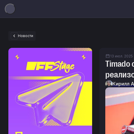
Новости
13 июл. 2025 г
Timado о
реализо
Кирилл 