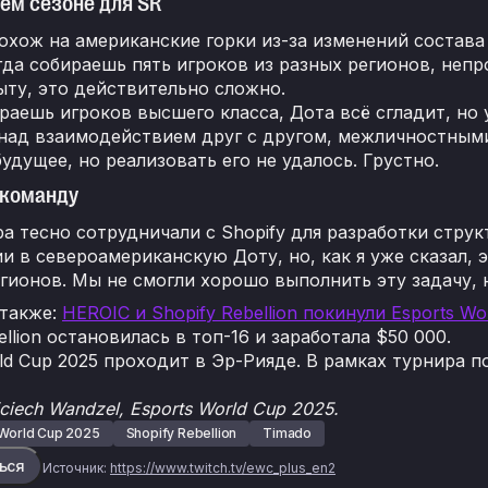
ем сезоне для SR
охож на американские горки из-за изменений состава
гда собираешь пять игроков из разных регионов, непро
ту, это действительно сложно.
раешь игроков высшего класса, Дота всё сгладит, но у
над взаимодействием друг с другом, межличностными
будущее, но реализовать его не удалось. Грустно.
 команду
a тесно сотрудничали с Shopify для разработки стру
и в североамериканскую Доту, но, как я уже сказал, 
гионов. Мы не смогли хорошо выполнить эту задачу, 
 также:
HEROIC и Shopify Rebellion покинули Esports Wo
ellion остановилась в топ-16 и заработала $50 000.
rld Cup 2025 проходит в Эр-Рияде. В рамках турнира 
iech Wandzel, Esports World Cup 2025.
 World Cup 2025
Shopify Rebellion
Timado
ься
Источник:
https://www.twitch.tv/ewc_plus_en2