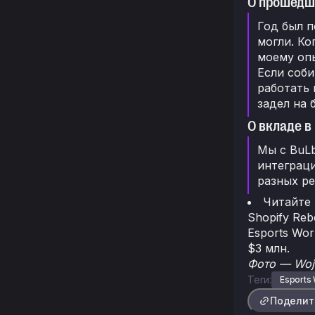
О прошедш
Год был п
могли. Ко
моему опы
Если соби
работать 
задел на 
О вкладе в
Мы с BuLb
интеграци
разных ре
Читайте
Shopify Reb
Esports Wo
$3 млн.
Фото — Wojc
Теги:
Esports
Поделит