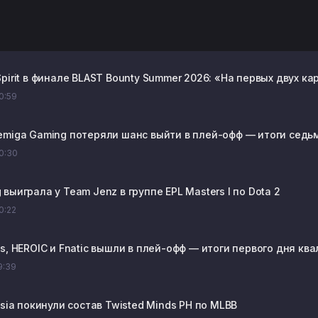
pirit в финале BLAST Bounty Summer 2026: «На первых двух к
20:59
emiga Gaming потеряли шанс выйти в плей-офф — итоги седьмог
20:30
выиграла у Team Jenz в группе EPL Masters I по Dota 2
20:22
s, HEROIC и Fnatic вышли в плей-офф — итоги первого дня ква
19:39
osia покинули состав Twisted Minds PH по MLBB