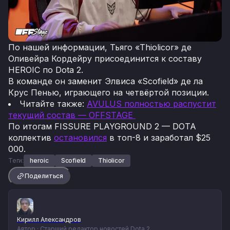
По нашей информации, Тьяго «Thiolicor» де
Оливейра Кордейру присоединится к составу
HEROIC по Dota 2.
В команде он заменит Элвиса «Scofield» де ла
Крус Пенью, играющего на четвёртой позиции.
Читайте также:
AVULUS полностью распустит
текущий состав — OFFSTAGE
По итогам FISSURE PLAYGROUND 2 — DOTA
коллектив
остановился
в топ-8 и заработал $25
000.
Теги:
heroic
Scofield
Thiolicor
Поделиться
Кирилл Александров
Автор · Старший редактор новостей Dota 2