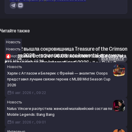
Читайте также
Новость
В Dota 2 вышла сокровищница Treasure of the Crimson
Новость
Witness 2026 — показываем все Immortal-предметы
Обновление Dota 2 от 06.08: комплект xiao8 и озвучка
Hot
Новости
Все новости
6 авг. 2026 г., 06:53
стадии драфта The International 2026
Team Liquid — победитель 1win Essence II по Dota 2
Новость
6 авг. 2026 г., 06:16
5 авг. 2026 г., 21:16
Харли с Атласом и Белерик с Фрейей — аналитик Ooops
представил лучшие связки героев с MLBB Mid Season Cup
2026
6 авг. 2026 г., 09:22
Новость
Natus Vincere распустила женский малайзийский состав по
Mobile Legends: Bang Bang
6 авг. 2026 г., 09:01
Интервью