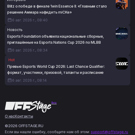
Blitz о победе в финале 1win Essence II: «Главным стало
решение Аммара нафидить miCKe»
6 авг. 2026 г., 08:40
Новость
Esports Foundation объявила национальные сборные,
приглашённые на Esports Nations Cup 2026 по MLBB
6 авг. 2026 г., 08:34
Hot
Превью Esports World Cup 2026: Last Chance Qualifier:
формат, участники, призовой, таланты и расписание
6 авг. 2026 г., 08:14
Beta
О нас
Контакты
©2026 OFFSTAGE.RU
Если вы нашли ошибку, сообщите нам об этом:
support@offstage.ru