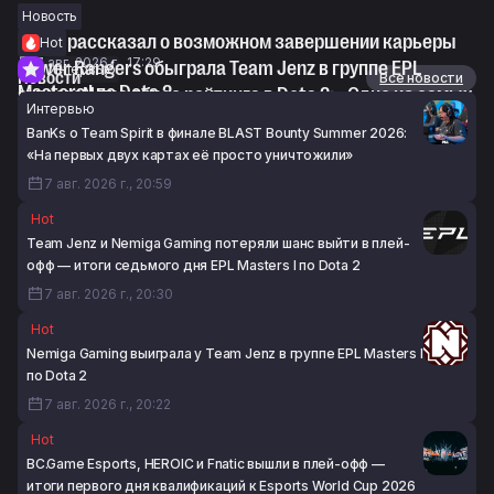
Новость
Astini рассказал о возможном завершении карьеры
Hot
7 авг. 2026 г., 17:29
Power Rangers обыграла Team Jenz в группе EPL
Интервью
Новости
Все новости
Masters I по Dota 2
syndereN про сброс рейтинга в Dota 2: «Одно из самых
Интервью
7 авг. 2026 г., 17:24
значительных изменений за последние пять лет»
BanKs о Team Spirit в финале BLAST Bounty Summer 2026:
7 авг. 2026 г., 16:22
«На первых двух картах её просто уничтожили»
7 авг. 2026 г., 20:59
Hot
Team Jenz и Nemiga Gaming потеряли шанс выйти в плей-
офф — итоги седьмого дня EPL Masters I по Dota 2
7 авг. 2026 г., 20:30
Hot
Nemiga Gaming выиграла у Team Jenz в группе EPL Masters I
по Dota 2
7 авг. 2026 г., 20:22
Hot
BC.Game Esports, HEROIC и Fnatic вышли в плей-офф —
итоги первого дня квалификаций к Esports World Cup 2026