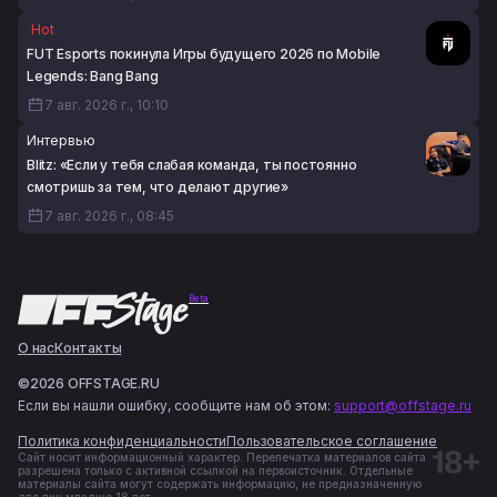
Hot
FUT Esports покинула Игры будущего 2026 по Mobile
Legends: Bang Bang
7 авг. 2026 г., 10:10
Интервью
Blitz: «Если у тебя слабая команда, ты постоянно
смотришь за тем, что делают другие»
7 авг. 2026 г., 08:45
Beta
О нас
Контакты
©2026 OFFSTAGE.RU
Если вы нашли ошибку, сообщите нам об этом:
support@offstage.ru
Политика конфиденциальности
Пользовательское соглашение
Сайт носит информационный характер. Перепечатка материалов сайта
разрешена только с активной ссылкой на первоисточник. Отдельные
материалы сайта могут содержать информацию, не предназначенную
для лиц младше 18 лет.