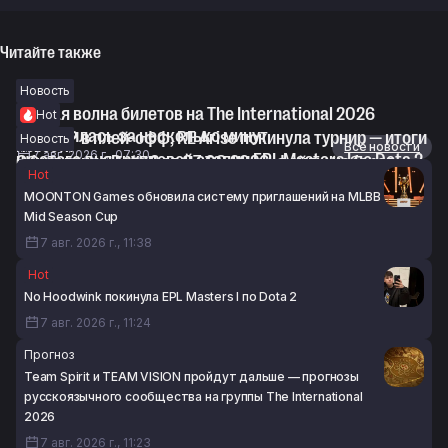
Читайте также
Новость
Вторая волна билетов на The International 2026
Hot
закончилась за несколько минут
Level UP в плей-офф, RE Arise покинула турнир — итоги
Новость
Новости
Все новости
7 авг. 2026 г., 07:30
шестого дня групповой стадии EPL Masters I по Dota 2
Обновление Dota 2 от 07.08.2026: файлы наборов
Hot
7 авг. 2026 г., 07:01
поддержки The International 2026
MOONTON Games обновила систему приглашений на MLBB
7 авг. 2026 г., 06:31
Mid Season Cup
7 авг. 2026 г., 11:38
Hot
No Hoodwink покинула EPL Masters I по Dota 2
7 авг. 2026 г., 11:24
Прогноз
Team Spirit и TEAM VISION пройдут дальше — прогнозы
русскоязычного сообщества на группы The International
2026
7 авг. 2026 г., 11:23