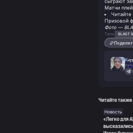
сыграют за
Матчи плей-
Читайте
Призовой ф
Фото — BLA
Теги:
BLAST S
Поделит
Кир
Авто
Читайте также
Новость
«Легко для 
высказались 