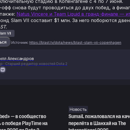
ключительную стадию в Копенгагене с 4 по 7 июня.
офф снова будут проводиться до двух побед, а финал 
 также:
Natus Vincere и T
e
am Liquid в гранд-финале — 
онд Slam VII составит $1 млн. За него поборются две
ST.
lam VII
ься
Источник:
https://blast.tv/dota/news/blast-slam-vii-copenhagen
илл Александров
р · Старший редактор новостей Dota 2
Новость
Abed» — в сообщество
SumaiL пожаловался на кач
о победе PlayTime на
перелёта в Шанхай на The