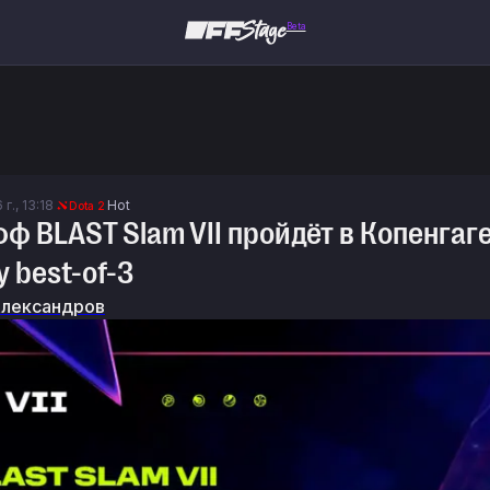
Beta
г., 13:18
Hot
Dota 2
ф BLAST Slam VII пройдёт в Копенгаг
 best-of-3
Александров