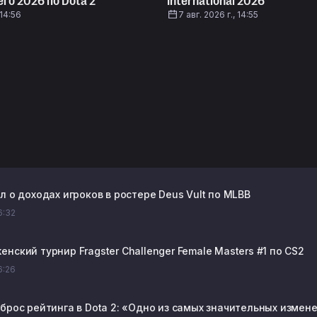
го 2026 по Dota 2
International 2026
 14:56
7 авг. 2026 г., 14:55
л о доходах игроков в ростере Deus Vult по MLBB
16:32
нский турнир Fragster Challenger Female Masters #1 по CS2
16:26
сброс рейтинга в Dota 2: «Одно из самых значительных измен