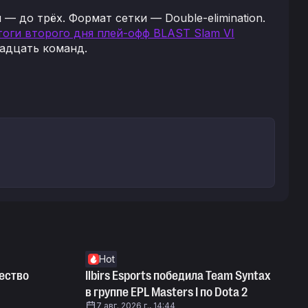
— до трёх. Формат сетки — Double-elimination.
итоги второго дня плей-офф BLAST Slam VI
надцать команд.
Hot
ество
Ilbirs Esports победила Team Syntax
в группе EPL Masters I по Dota 2
7 авг. 2026 г., 14:44