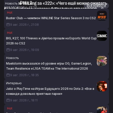
2026 по Dota 2
KJ о бане TaiLung за «322»: «Чего ещё можно ожидать
Новость
Новости
Все новости
9 авг. 2026 г., 17:27
от сообщества, которое боготворит подставные
TaiLung об отстранении от The International 2026: «Я
Hot
матчи»
жду возможности обсудить эту ситуацию со своим
Buster Club — чемпион WINLINE Star Series Season 3 по CS2
9 авг. 2026 г., 16:52
адвокатом»
9 авг. 2026 г., 21:08
9 авг. 2026 г., 16:22
Hot
BIG, K27, 100 Thieves и JijieHao прошли на Esports World Cup
2026 по CS2
9 авг. 2026 г., 19:09
Новость
Maelstorm высказался об уровне игры OG, GamerLegion,
Team Resilience и L1GA TEAM на The International 2026
9 авг. 2026 г., 18:35
Интервью
Jabz о PlayTime на Играх Будущего 2026 по Dota 2: «Все в
команде довольно приятные парни»
9 авг. 2026 г., 18:11
Hot