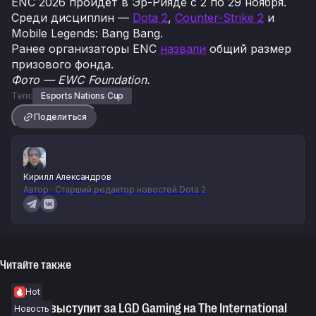
ENC 2026 пройдёт в Эр-Рияде с 2 по 29 ноября.
Среди дисциплин —
Dota 2
,
Counter-Strike 2
и
Mobile Legends: Bang Bang.
Ранее организаторы ENC
назвали
общий размер
призового фонда.
Фото — EWC Foundation.
Теги:
Esports Nations Cup
Поделиться
Кирилл Александров
Автор · Старший редактор новостей Dota 2
Читайте также
Hot
Topson выступит за LGD Gaming на The International
Новость