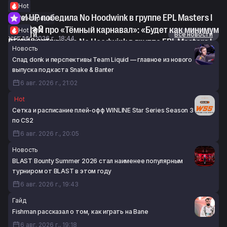
Hot
Level UP победила No Hoodwink в группе EPL Masters I
Интервью
по Dota 2
syndereN про «Тёмный карнавал»: «Будет как минимум
Hot
Новости
Все новости
6 авг. 2026 г., 18:44
второй акт»
RE Arise обыграла No Hoodwink в группе EPL Masters I
Новость
6 авг. 2026 г., 17:44
по Dota 2
Спад donk и перспективы Team Liquid — главное из нового
6 авг. 2026 г., 15:01
выпуска подкаста Snake & Banter
6 авг. 2026 г., 21:02
Hot
Сетка и расписание плей-офф WINLINE Star Series Season 3
по CS2
6 авг. 2026 г., 20:05
Новость
BLAST Bounty Summer 2026 стал наименее популярным
турниром от BLAST в этом году
6 авг. 2026 г., 19:43
Гайд
Fishman рассказал о том, как играть на Bane
6 авг. 2026 г., 19:18