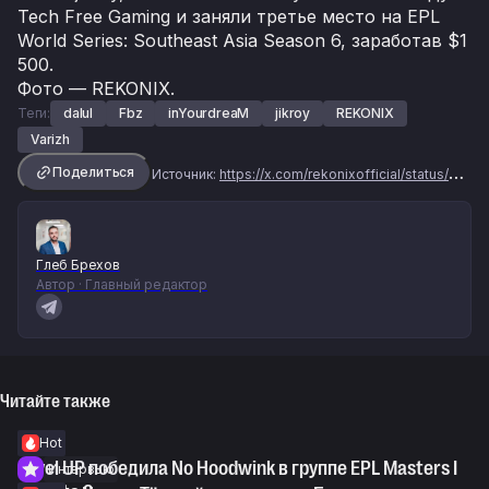
Tech Free Gaming и заняли третье место на EPL
World Series: Southeast Asia Season 6, заработав $1
500.
Фото — REKONIX.
Теги:
dalul
Fbz
inYourdreaM
jikroy
REKONIX
Varizh
Поделиться
Источник:
https://x.com/rekonixofficial/status/1943330271522361356
Глеб Брехов
Автор · Главный редактор
Читайте также
Hot
Level UP победила No Hoodwink в группе EPL Masters I
Интервью