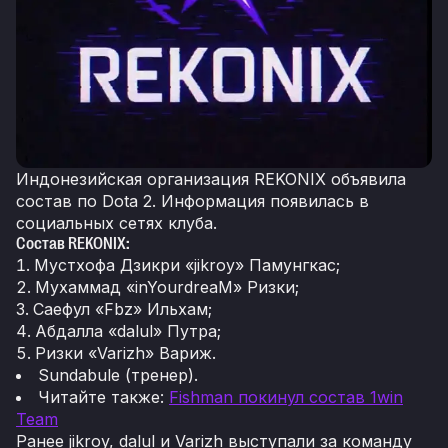
Индонезийская организация REKONIX объявила
состав по Dota 2. Информация появилась в
социальных сетях клуба.
Состав REKONIX:
Мустхофа Дзикри «jikroy» Памунгкас;
Мухаммад «inYourdreaM» Ризки;
Саефул «Fbz» Ильхам;
Абдалла «dalul» Путра;
Ризки «Varizh» Вариж.
Sundabule (тренер).
Читайте также:
Fishman покинул состав 1win
Team
Ранее jikroy, dalul и Varizh выступали за команду