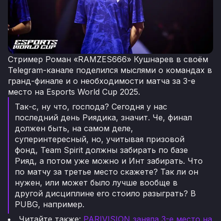
Стример Роман «RAMZES666» Кушнарев в своём
Telegram-канале поделился мыслями о командах в
гранд-финале и о необходимости матча за 3-е
место на Esports World Cup 2025.
Так-с, ну что, господа? Сегодня у нас
последний день Риядика, значит. Че, финал
должен быть, на самом деле,
суперинтересный, но, учитывая призовой
фонд, Team Spirit должны забирать по базе
Рияд, а потом уже можно и Инт забирать. Что
по матчу за третье место скажете? Так ли он
нужен, или может было лучше вообще в
другой дисциплине его стоило разыграть? В
PUBG, например.
Читайте также:
PARIVISION заняла 3-е место на