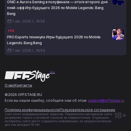
ONIC и Aurora Gaming в полуфинале — итоги второго дня
плей-офф Игр будущего 2026 по Mobile Legends: Bang
Bang
7 авг. 2026 г., 16:56
Hot
PRO Esports покинула Игры будущего 2026 по Mobile
Legends: Bang Bang
7 авг. 2026 г., 16:54
Beta
О нас
Контакты
©2026 OFFSTAGE.RU
Если вы нашли ошибку, сообщите нам об этом:
support@offstage.ru
Политика конфиденциальности
Пользовательское соглашение
Сайт носит информационный характер. Перепечатка материалов сайта
разрешена только с активной ссылкой на первоисточник. Отдельные
материалы сайта могут содержать информацию, не предназначенную
для лиц младше 18 лет.