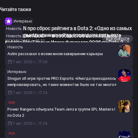
Читайте также
Интервью
syndereN про сброс рейтинга в Dota 2: «Одно из самых
Новость
значительных изменений за последние пять лет»
«Легко для Abed» — в сообщество высказались о
Новость
Новости
Все новости
7 авг. 2026 г., 16:22
победе PlayTime на Играх будущего 2026 по Dota 2
SumaiL пожаловался на качество перелёта в Шанхай
Новость
7 авг. 2026 г., 14:56
на The International 2026
Astini рассказал о возможном завершении карьеры
7 авг. 2026 г., 14:55
7 авг. 2026 г., 17:29
Интервью
Shogun об игре против PRO Esports: «Иногда приходилось
импровизировать, но таких моментов было не так много»
7 авг. 2026 г., 17:24
Hot
Power Rangers обыграла Team Jenz в группе EPL Masters I
по Dota 2
7 авг. 2026 г., 17:24
Hot