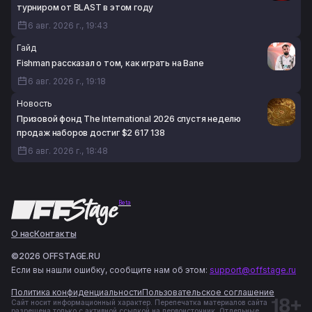
турниром от BLAST в этом году
6 авг. 2026 г., 19:43
Гайд
Fishman рассказал о том, как играть на Bane
6 авг. 2026 г., 19:18
Новость
Призовой фонд The International 2026 спустя неделю
продаж наборов достиг $2 617 138
6 авг. 2026 г., 18:48
Beta
О нас
Контакты
©2026 OFFSTAGE.RU
Если вы нашли ошибку, сообщите нам об этом:
support@offstage.ru
Политика конфиденциальности
Пользовательское соглашение
Сайт носит информационный характер. Перепечатка материалов сайта
разрешена только с активной ссылкой на первоисточник. Отдельные