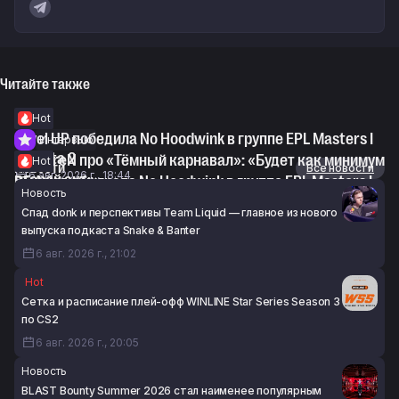
Читайте также
Hot
Level UP победила No Hoodwink в группе EPL Masters I
Интервью
по Dota 2
syndereN про «Тёмный карнавал»: «Будет как минимум
Hot
Новости
Все новости
6 авг. 2026 г., 18:44
второй акт»
RE Arise обыграла No Hoodwink в группе EPL Masters I
Новость
6 авг. 2026 г., 17:44
по Dota 2
Спад donk и перспективы Team Liquid — главное из нового
6 авг. 2026 г., 15:01
выпуска подкаста Snake & Banter
6 авг. 2026 г., 21:02
Hot
Сетка и расписание плей-офф WINLINE Star Series Season 3
по CS2
6 авг. 2026 г., 20:05
Новость
BLAST Bounty Summer 2026 стал наименее популярным