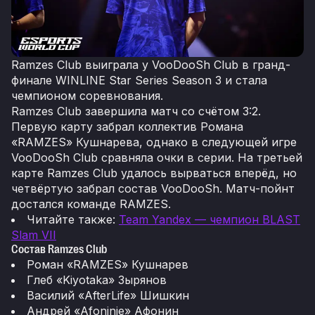
Ramzes Club выиграла у VooDooSh Club в гранд-
финале WINLINE Star Series Season 3 и стала
чемпионом соревнования.
Ramzes Club завершила матч со счётом 3:2.
Первую карту забрал коллектив Романа
«RAMZES» Кушнарева, однако в следующей игре
VooDooSh Club сравняла очки в серии. На третьей
карте Ramzes Club удалось вырваться вперёд, но
четвёртую забрал состав VooDooSh. Матч-пойнт
достался команде RAMZES.
Читайте также:
Team Yandex — чемпион BLAST
Slam VII
Состав Ramzes Club
Роман «RAMZES» Кушнарев
Глеб «Kiyotaka» Зырянов
Василий «AfterLife» Шишкин
Андрей «Afoninje» Афонин