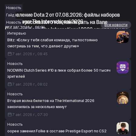
Новость
Обновление Dota 2 от 07.08.2026: файлы наборов
Гайд
поддержки The International 2026
Fishman рассказал о том, как играть на Bane
Новость
Новости
Все новости
7 авг. 2026 г., 06:31
6 авг. 2026 г., 19:18
Призовой фонд The International 2026 спустя неделю
Интервью
продаж наборов достиг $2 617 138
Blitz: «Если у тебя слабая команда, ты постоянно
6 авг. 2026 г., 18:48
смотришь за тем, что делают другие»
7 авг. 2026 г., 08:45
Новость
NODWIN Clutch Series #10 в пике собрал более 50 тысяч
зрителей
7 авг. 2026 г., 08:02
Новость
Вторая волна билетов на The International 2026
закончилась за несколько минут
7 авг. 2026 г., 07:30
Новость
oopee заменил Folke в составе Prestige Esport по CS2