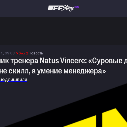
Beta
 г., 09:08
Новость
Dota 2
к тренера Natus Vincere: «Суровые д
не скилл, а умение менеджера»
чедлишвили