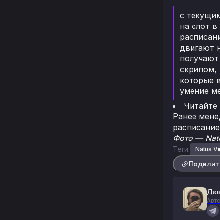
с текущи
на слот в
расписани
двигают н
получают 
скрипом, 
которые в
умение ме
Читайте
Ранее мене
расписание
Фото — Natu
Теги:
Natus V
Поделит
Дав
Авто