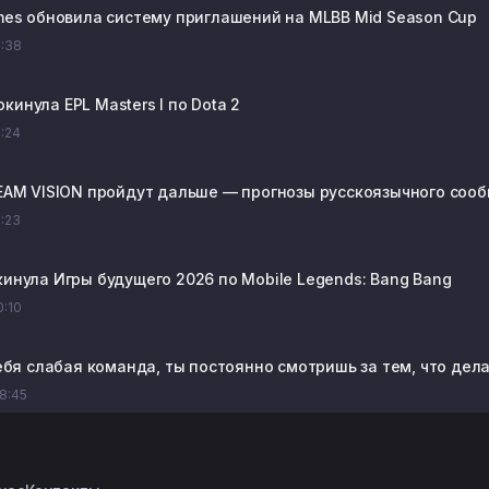
s обновила систему приглашений на MLBB Mid Season Cup
1:38
кинула EPL Masters I по Dota 2
1:24
TEAM VISION пройдут дальше — прогнозы русскоязычного сообщ
1:23
кинула Игры будущего 2026 по Mobile Legends: Bang Bang
0:10
 тебя слабая команда, ты постоянно смотришь за тем, что дел
08:45