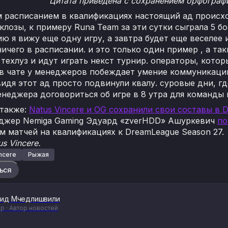
Цитата приведена с сохранением орфографи
м расписанием в квалификациях настоящий ад происх
 клозы, к примеру Runa Team за эти сутки сыграла 5 бо
ю я вижу еще одну игру, а завтра будет еще веселее и
ичего в расписании. и это только один пример , а та
техлуз и идут играть некст турнир. операторы, кото
в чате у менеджеров побеждает умение коммуникации
идя этот ад просто подвинули квалу. суровые дни, гд
неджера договориться об игре в 8 утра для команды 
 также:
Natus Vincere и OG сохранили свои составы в D
джер Nemiga Gaming Эдуард «zverHDD» Ашуркевич
по
м матчей на квалификациях к DreamLeague Season 27.
s Vincere.
incere
Рыжая
ься
ид Мчедлишвили
р · Автор новостей