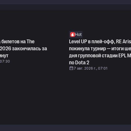
Hot
 билетов на The
Level UP в плей-офф, RE Ari
l 2026 закончилась за
покинула турнир — итоги ш
инут
дня групповой стадии EPL M
, 07:30
по Dota 2
7 авг. 2026 г., 07:01