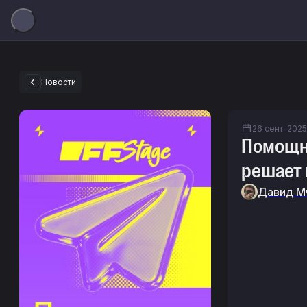
Новости
26 сент. 2025
Помощни
решает 
Давид М