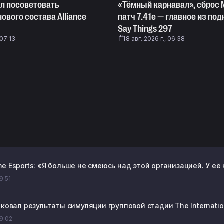
ил посоветовать
«Тёмный карнавал», сброс 
нового состава Alliance
патч 7.41e — главное из по
Say Things 297
 07:13
8 авг. 2026 г., 06:38
e Esports: «Я больше не смеюсь над этой организацией. У её
09:51
ликовал результаты симуляции групповой стадии The Internat
09:02