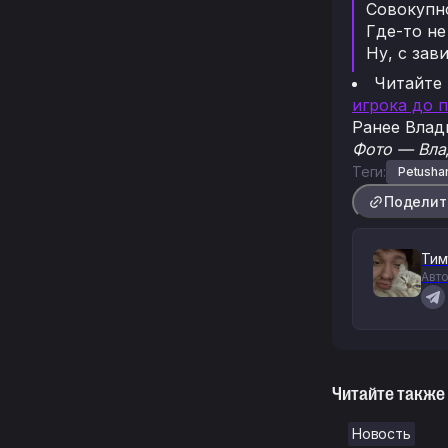
Совокупн
Где-то не
Ну, с зав
Читайте
игрока до 
Ранее Вла
Фото — Влад
Теги:
Petusha
Поделит
Тим
Авто
Читайте также
Новость