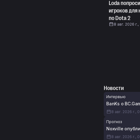
Loda попрос
игроков для 
по Dota 2
8 авг. 2026 г.,
Новости
Интервью
BanKs о BC.Gam
8 авг. 2026 г., 
Прогноз
Noxville опуб
8 авг. 2026 г., 