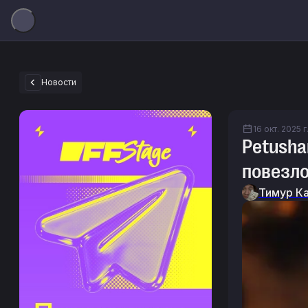
Новости
16 окт. 2025 г
Petusha
повезло
Тимур К