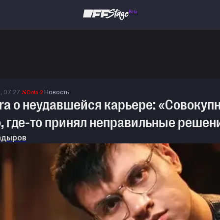
Beta
., 07:27
Новость
Dota 2
ra о неудавшейся карьере: «Совокупн
, где-то принял неправильные решен
адыров