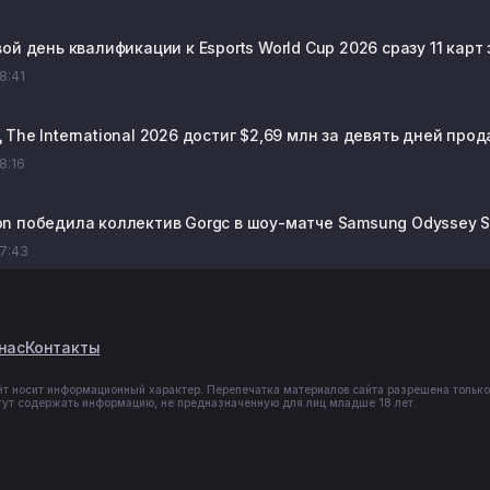
ой день квалификации к Esports World Cup 2026 сразу 11 карт
08:41
 The International 2026 достиг $2,69 млн за девять дней пр
08:16
n победила коллектив Gorgc в шоу-матче Samsung Odyssey S
07:43
нас
Контакты
йт носит информационный характер. Перепечатка материалов сайта разрешена только
гут содержать информацию, не предназначенную для лиц младше 18 лет.