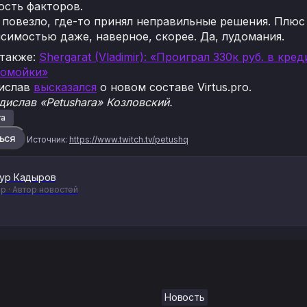
ость факторов.
 повезло, где-то принял неправильные решения. Плюс с
исимостью даже, наверное, скорее. Да, лудомания.
 также:
Shergarat (Vladimir): «Проиграл 330к руб. в кре
помойки»
дислав
высказался
о новом составе Virtus.pro.
ислав «Petushara» Козловский.
ra
ься
Источник:
https://www.twitch.tv/petushq
ур Кадыров
р · Автор новостей
Новость