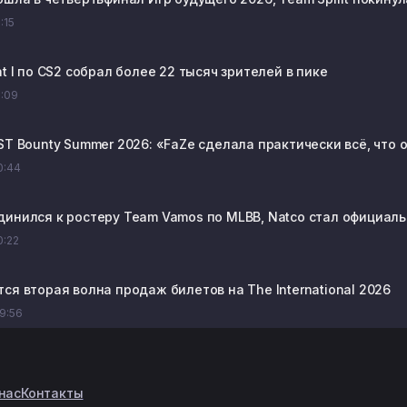
1:15
at I по CS2 собрал более 22 тысяч зрителей в пике
1:09
AST Bounty Summer 2026: «FaZe сделала практически всё, что
10:44
динился к ростеру Team Vamos по MLBB, Natco стал официал
0:22
ся вторая волна продаж билетов на The International 2026
09:56
нас
Контакты