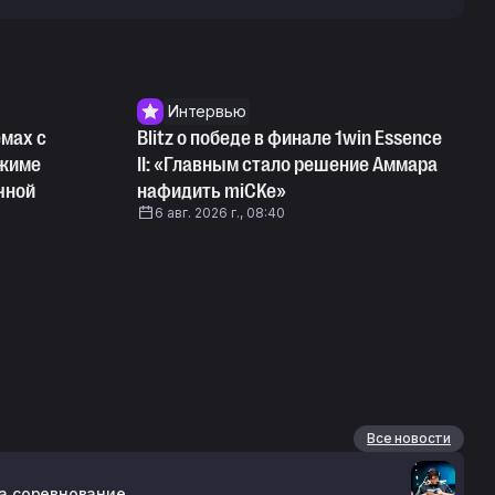
Интервью
емах с
Blitz о победе в финале 1win Essence
ежиме
II: «Главным стало решение Аммара
чной
нафидить miCKe»
6 авг. 2026 г., 08:40
Все новости
ла соревнование