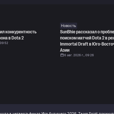
Новость
нил конкурентность
SunBhie рассказал о пробл
она в Dota 2
поиском матчей Dota 2 в р
 09:52
Immortal Draft в Юго-Восто
Азии
6 авг. 2026 г., 09:26
ошла в четвертьфинал Игр будущего 2026, Team Spirit покину