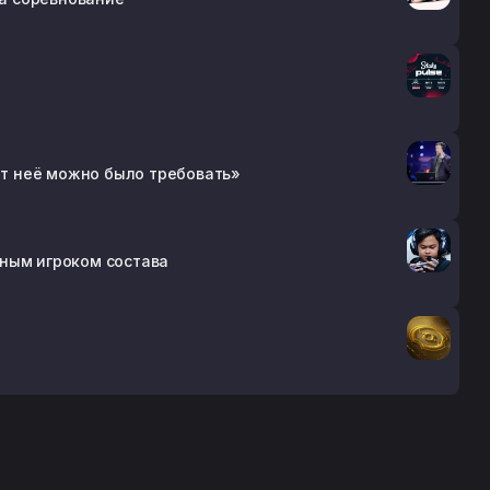
 от неё можно было требовать»
ьным игроком состава