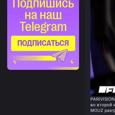
PARIVISION
во второй и
MOUZ разгр