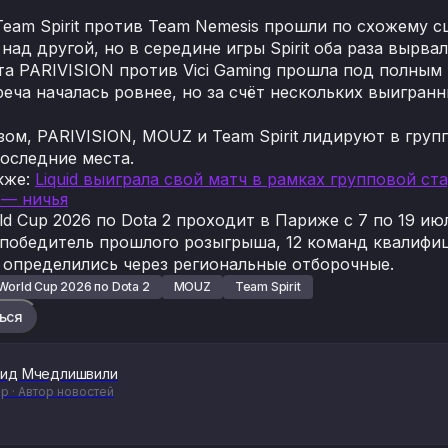
Team Spirit против Team Nemesis прошли по схожему с
ад другой, но в середине игры Spirit оба раза вырва
та PARIVISION против Vici Gaming прошла под полным к
реча началась ровнее, но за счёт нескольких выигран
ом, PARIVISION, MOUZ и Team Spirit лидируют в группе
оследние места.
кже
:
Liquid выиграла свой матч в рамках групповой ста
 — ничья
ld Cup 2026 по Dota 2 проходит в Париже с 7 по 19 июл
 победитель прошлого розыгрыша, 12 команд квалифици
 определились через региональные отборочные.
World Cup 2026 по Dota 2
MOUZ
Team Spirit
ься
ид Мчедлишвили
р · Автор новостей