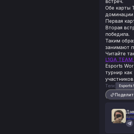
встреч.
Обе карты 
доминации н
Первая кар
Вторая вст
победила.
Таким образ
занимают п
Читайте та
L1GA TEAM
Esports Wor
турнир как
участников
Теги:
Esports 
Поделит
Дав
Авто