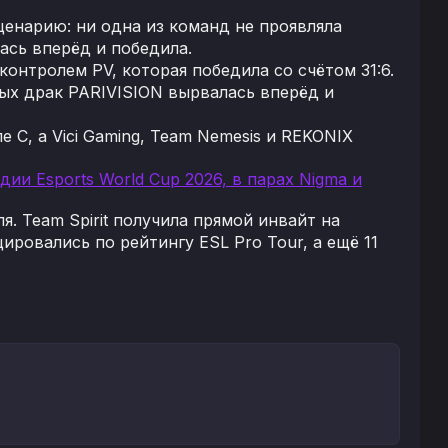
ценарию: ни одна из команд не проявляла
лась вперёд и победила.
онтролем PV, которая победила со счётом 31:6.
ных драк PARIVISION вырвалась вперёд и
 C, а Vici Gaming, Team Nemesis и REKONIX
дии Esports World Cup 2026, в парах Nigma и
я. Team Spirit получила прямой инвайт на
ровались по рейтингу ESL Pro Tour, а ещё 11