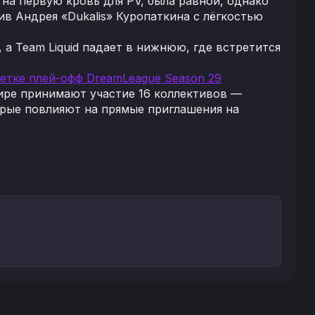
я на первую кровь для PV, была равной, однако
ив Андрея «Dukalis» Куропаткина с лёгкостью
 а Team Liquid падает в нижнюю, где встретится
сетке плей-офф DreamLeague Season 29
нире принимают участие 16 коллективов —
орые повлияют на прямые приглашения на