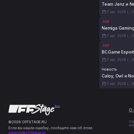
Team Jenz и N
7 авг. 2026 г., 
Hot
Nemiga Gaming 
7 авг. 2026 г., 
Hot
BC.Game Esport
7 авг. 2026 г., 
Новость
Caloy, Owl и N
7 авг. 2026 г., 1
Beta
О 
©2026 OFFSTAGE.RU
Са
мо
Если вы нашли ошибку, сообщите нам об этом:
support@offstage.ru