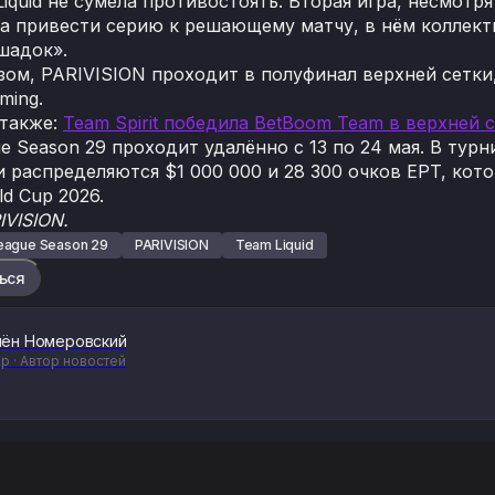
iquid не сумела противостоять. Вторая игра, несмотр
ела привести серию к решающему матчу, в нём коллект
шадок».
зом, PARIVISION проходит в полуфинал верхней сетки,
ming.
 также:
Team Spirit победила BetBoom Team в верхней 
e Season 29 проходит удалённо с 13 по 24 мая. В тур
 распределяются $1 000 000 и 28 300 очков EPT, кот
ld Cup 2026.
IVISION.
ague Season 29
PARIVISION
Team Liquid
ься
ён Номеровский
р · Автор новостей