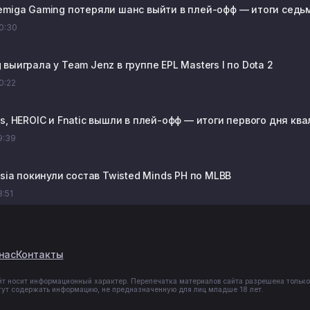
emiga Gaming потеряли шанс выйти в плей-офф — итоги седьмог
20:30
выиграла у Team Jenz в группе EPL Masters I по Dota 2
20:22
s, HEROIC и Fnatic вышли в плей-офф — итоги первого дня ква
19:39
osia покинули состав Twisted Minds PH по MLBB
8:51
нас
Контакты
йт носит информационный характер. Перепечатка материалов сайта разрешена только
гут содержать информацию, не предназначенную для лиц младше 18 лет.