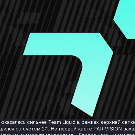
оказалась сильнее Team Liquid в рамках верхней сетк
шился со счётом 2:1. На первой карте PARIVISION зах