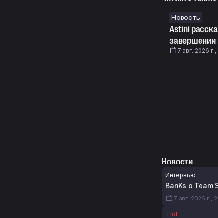
Новость
Astini расск
завершении
7 авг. 2026 г.,
Новости
Интервью
BanKs о Team S
7 авг. 2026 г., 
Hot