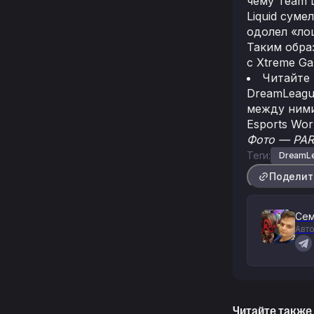
чему Team L
Liquid сум
одолел «ло
Таким обра
с Xtreme Ga
Читайте
DreamLeagu
между ними
Esports Wor
Фото — PAR
Теги:
DreamLe
Поделит
Сем
Авто
Читайте также