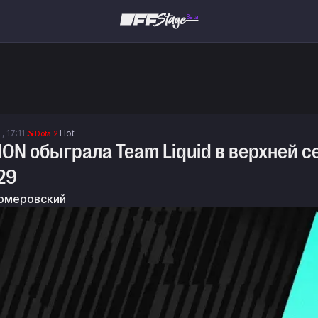
Beta
, 17:11
Hot
Dota 2
ION обыграла Team Liquid в верхней 
29
омеровский