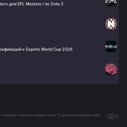
о дня EPL Masters I по Dota 2
лификаций к Esports World Cup 2026
 с активной ссылкой на первоисточник. Отдельные материалы сайта