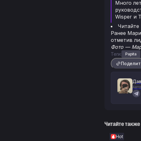
Много ле
руководст
Wisper и T
Читайте
Ранее Мари
отметив ли
Фото — Мар
Теги:
Papita
Поделит
Дав
Авто
Читайте также
Hot