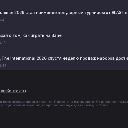
Summer 2026 стал наименее популярным турниром от BLAST в
19:43
зал о том, как играть на Bane
9:18
The International 2026 спустя неделю продаж наборов достиг
18:48
нас
Контакты
йт носит информационный характер. Перепечатка материалов сайта разрешена только
гут содержать информацию, не предназначенную для лиц младше 18 лет.