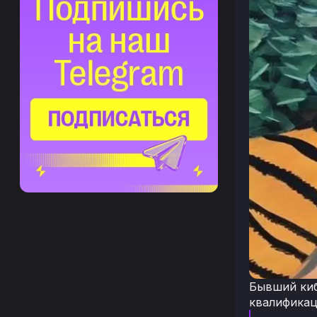
Бывший киб
квалификац