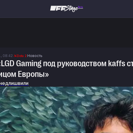
Beta
., 08:42
Новость
Dota 2
 «LGD Gaming под руководством kaffs
лицом Европы»
чедлишвили