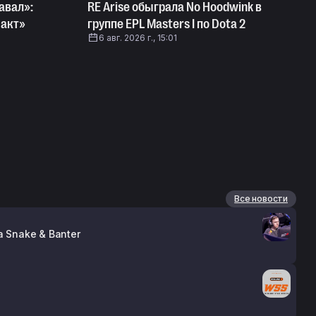
авал»:
RE Arise обыграла No Hoodwink в
 акт»
группе EPL Masters I по Dota 2
6 авг. 2026 г., 15:01
Все новости
 Snake & Banter