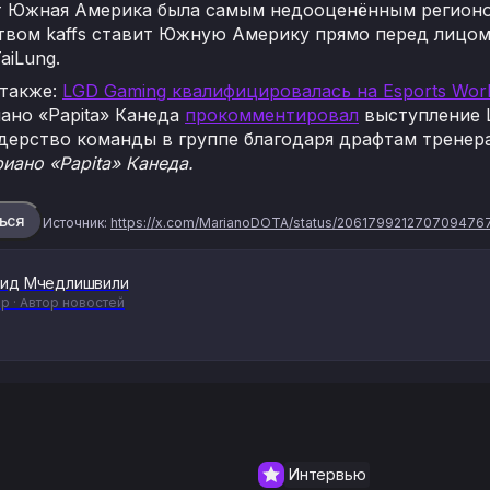
т Южная Америка была самым недооценённым регионом
вом kaffs ставит Южную Америку прямо перед лицом 
aiLung.
 также:
LGD Gaming квалифицировалась на Esports Wor
ано «Papita» Канеда
прокомментировал
выступление L
дерство команды в группе благодаря драфтам тренера 
иано «Papita» Канеда.
ься
Источник:
https://x.com/MarianoDOTA/status/206179921270709476
ид Мчедлишвили
р · Автор новостей
Интервью