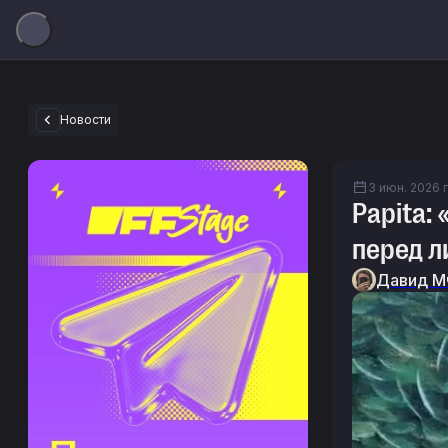
Новости
3 июн. 2026 г
Papita:
перед 
Давид М