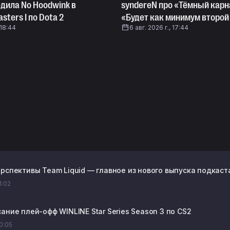
едила No Hoodwink в
syndereN про «Тёмный карн
sters I по Dota 2
«Будет как минимум второй
 18:44
6 авг. 2026 г., 17:44
рспективы Team Liquid — главное из нового выпуска подкаста
1:02
ание плей-офф WINLINE Star Series Season 3 по CS2
20:05