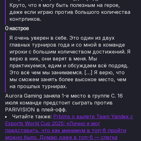
Круто, что я могу быть полезным на герое,
даже если играю против большого количества
контрпиков.
О настрое
Я очень уверен в себе. Это один из двух
главных турниров года и со мной в команде
игроки с большим количеством достижений. Я
верю в них, они верят в меня. Мы
практикуемся, едим и обсуждаем всё подряд.
Это всё чем мы занимаемся. […] Я верю, что
мы сможем занять более высокое место, чем
на прошлых турнирах.
Aurora Gaming заняла 1-е место в группе C. 16
июля команде предстоит сыграть против
PARIVISION в плей-офф.
Читайте также:
Prblms о вылете Team Yandex с
Esports World Cup 2025: «Лично я мог
представить, что как минимум в топ-8 пройти
можно было. Думаю даже в топ-6 — слегка