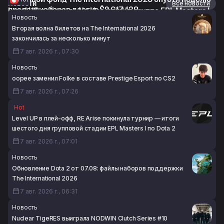
Новости
Все новости
продаж наборов достиг $2 617 138
Level UP победила No Hoodwink в группе EPL Masters I
Новость
6 авг. 2026 г., 18:48
по Dota 2
Вторая волна билетов на The International 2026
6 авг. 2026 г., 18:44
закончилась за несколько минут
7 авг. 2026 г., 07:30
Новость
oopee заменил Folke в составе Prestige Esport по CS2
7 авг. 2026 г., 07:26
Hot
Level UP в плей-офф, RE Arise покинула турнир — итоги
шестого дня групповой стадии EPL Masters I по Dota 2
7 авг. 2026 г., 07:01
Новость
Обновление Dota 2 от 07.08: файлы наборов поддержки
The International 2026
7 авг. 2026 г., 06:31
Новость
Nuclear TigeRES выиграла NODWIN Clutch Series #10