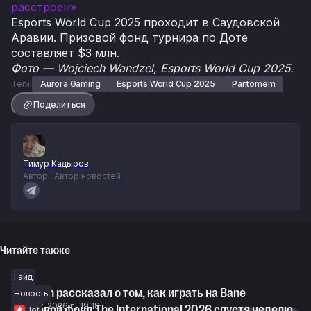
расстроен»
Esports World Cup 2025 проходит в Саудовской
Аравии. Призовой фонд турнира по Доте
составляет $3 млн.
Фото — Wojciech Wandzel, Esports World Cup 2025.
Теги:
Aurora Gaming
Esports World Cup 2025
Pantomem
Поделиться
Тимур Кадыров
Автор · Автор новостей
Читайте также
Гайд
Fishman рассказал о том, как играть на Bane
Новость
6 авг. 2026 г., 19:18
Призовой фонд The International 2026 спустя неделю
Hot