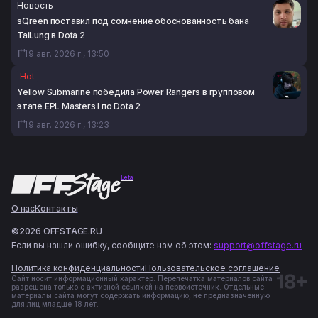
Новость
sQreen поставил под сомнение обоснованность бана
TaiLung в Dota 2
9 авг. 2026 г., 13:50
Hot
Yellow Submarine победила Power Rangers в групповом
этапе EPL Masters I по Dota 2
9 авг. 2026 г., 13:23
Beta
О нас
Контакты
©2026 OFFSTAGE.RU
Если вы нашли ошибку, сообщите нам об этом:
support@offstage.ru
Политика конфиденциальности
Пользовательское соглашение
Сайт носит информационный характер. Перепечатка материалов сайта
разрешена только с активной ссылкой на первоисточник. Отдельные
материалы сайта могут содержать информацию, не предназначенную
для лиц младше 18 лет.