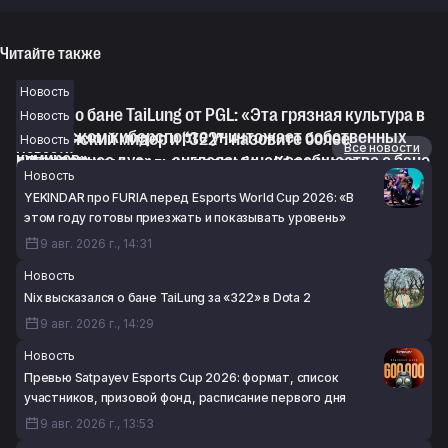
Читайте также
Новость
NS-ART о бане TaiLung от PGL: «Эта грязная культура в
Новость
перуанском киберспорте уничтожает собственных
«Перуанский мидер и “322”: назовите более
Новость
Новости
Все новости
кумиров»
легендарное дуо» — англоязычное сообщество о бане
«Да, по-тихому, только для тебя»: K1 показал
Новость
9 авг. 2026 г., 12:57
TaiLung от PGL
переписку с TaiLung о возможном сливе матча в Dota 2
YEKINDAR про FURIA перед Esports World Cup 2026: «В
9 авг. 2026 г., 12:34
9 авг. 2026 г., 11:17
этом году готовы приезжать и показывать уровень»
9 авг. 2026 г., 14:31
Новость
Nix высказался о бане TaiLung за «322» в Dota 2
9 авг. 2026 г., 14:29
Новость
Превью Satpayev Esports Cup 2026: формат, список
участников, призовой фонд, расписание первого дня
9 авг. 2026 г., 13:53