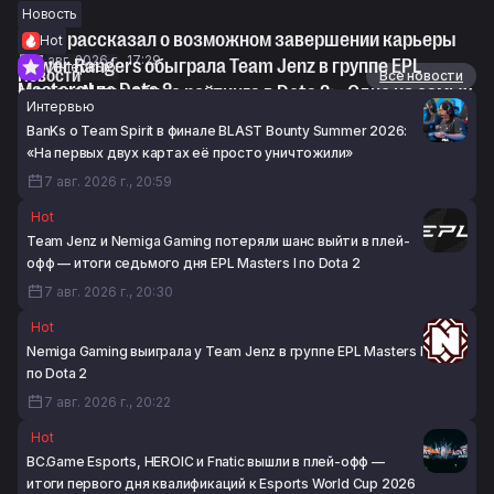
Новость
Astini рассказал о возможном завершении карьеры
Hot
7 авг. 2026 г., 17:29
Power Rangers обыграла Team Jenz в группе EPL
Интервью
Новости
Все новости
Masters I по Dota 2
syndereN про сброс рейтинга в Dota 2: «Одно из самых
Интервью
7 авг. 2026 г., 17:24
значительных изменений за последние пять лет»
BanKs о Team Spirit в финале BLAST Bounty Summer 2026:
7 авг. 2026 г., 16:22
«На первых двух картах её просто уничтожили»
7 авг. 2026 г., 20:59
Hot
Team Jenz и Nemiga Gaming потеряли шанс выйти в плей-
офф — итоги седьмого дня EPL Masters I по Dota 2
7 авг. 2026 г., 20:30
Hot
Nemiga Gaming выиграла у Team Jenz в группе EPL Masters I
по Dota 2
7 авг. 2026 г., 20:22
Hot
BC.Game Esports, HEROIC и Fnatic вышли в плей-офф —
итоги первого дня квалификаций к Esports World Cup 2026