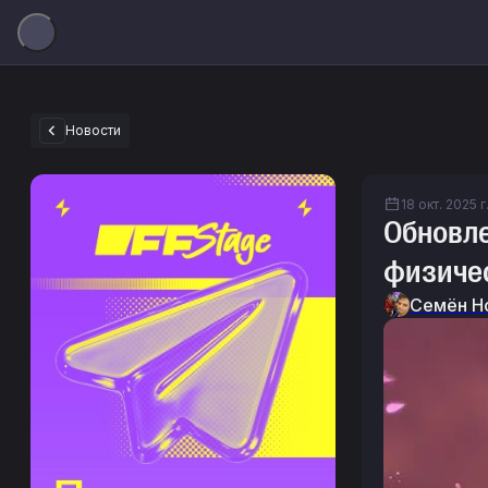
Новости
18 окт. 2025 г
Обновле
физиче
Семён Н