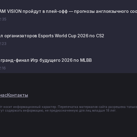
AM VISION пройдут в плей-офф — прогнозы англоязычного сооб
2:35
л организаторов Esports World Cup 2026 по CS2
2:23
 гранд-финал Игр будущего 2026 по MLBB
2:16
нас
Контакты
йт носит информационный характер. Перепечатка материалов сайта разрешена только
гут содержать информацию, не предназначенную для лиц младше 18 лет.