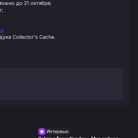
ожно до 21 октября;
r;
ок
ка Collector's Cache.
Интервью