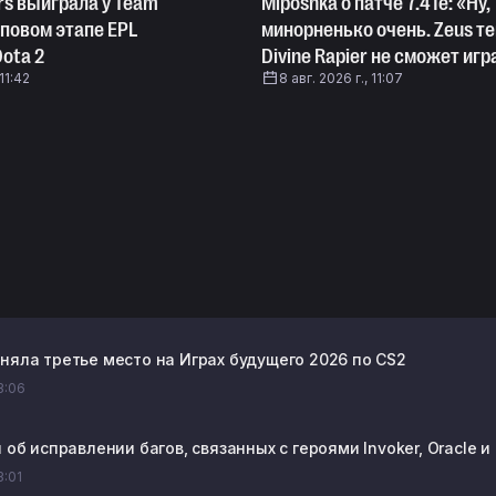
rs выиграла у Team
Miposhka о патче 7.41e: «Ну,
пповом этапе EPL
минорненько очень. Zeus те
Dota 2
Divine Rapier не сможет игр
 11:42
8 авг. 2026 г., 11:07
аняла третье место на Играх будущего 2026 по CS2
13:06
л об исправлении багов, связанных c героями Invoker, Oracle и 
3:01