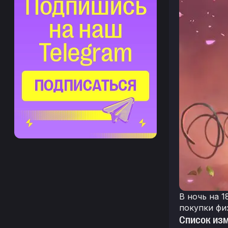
В ночь на 1
покупки фи
Список из