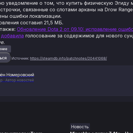
о уведомление о том, что купить физическую Эгиду м
строчки, связанные со слотами арканы на Drow Range
ены ошибки локализации.
овления составил 21,5 МБ.
 также:
Обновление Dota 2 от 09.10: исправление ошиб
e
добавила
голосование за содержимое для нового сунду
e.
ение
ься
Источник:
https://steamdb.info/patchnotes/20441068/
ён Номеровский
р · Автор новостей
Новость