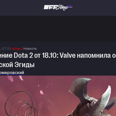
Beta
., 07:33
Новость
Dota 2
ние Dota 2 от 18.10: Valve напомнила 
ской Эгиды
омеровский