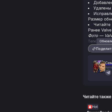
Добавлен
Удалены 
Исправл
Размер обн
Читайте
Ранее Valv
Фото — Valv
Теги:
Обновл
Поделит
Сем
Авто
Читайте также
Hot