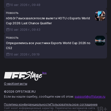
10 авг. 2026 г., 09:48
Новость
n0rb3r7 высказался после вылета HOTU с Esports World
Cup 2026: Last Chance Qualifier
10 авг. 2026 г., 09:43
Новость
Определились все участники Esports World Cup 2026 по
CS2
10 авг. 2026 г., 09:19
Beta
О нас
Контакты
©2026 OFFSTAGE.RU
Если вы нашли ошибку, сообщите нам об этом:
support@offstage.ru
Политика конфиденциальности
Пользовательское соглашение
Сайт носит информационный характер. Перепечатка материалов сайта
разрешена только с активной ссылкой на первоисточник. Отдельные