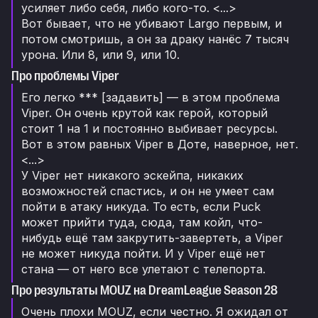
усиляет либо себя, либо кого-то. <...>
Вот бывает, что не убивают Largo первым, и
потом смотришь, а он за драку нанёс 7 тысяч
урона. Или 8, или 9, или 10.
Про проблемы Viper
Его легко *** [задавить] — в этом проблема
Viper. Он очень крутой как герой, который
стоит 1 на 1 и постоянно выбивает ресурсы.
Вот в этом равных Viper в Доте, наверное, нет.
<...>
У Viper нет никакого эскейпа, никаких
возможностей спастись, и он не умеет сам
пойти в атаку никуда. То есть, если Puck
может прийти туда, сюда, там койл, что-
нибудь ещё там закрутить-завертеть, а Viper
не может никуда пойти. И у Viper ещё нет
стана — от него все улетают с телепорта.
Про результаты MOUZ на DreamLeague Season 28
Очень плохи MOUZ, если честно. Я ожидал от