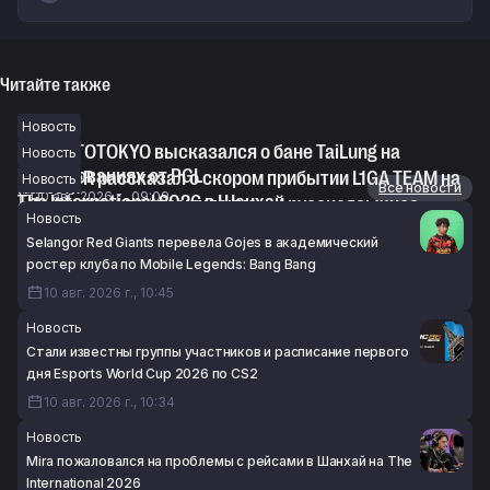
Читайте также
Новость
TORONTOTOKYO высказался о бане TaiLung на
Новость
соревнованиях от PGL
StrangeR рассказал о скором прибытии L1GA TEAM на
Новость
Новости
Все новости
10 авг. 2026 г., 09:09
The International 2026 в Шанхай
«Не думаю, что это усиление» — русскоязычное
Новость
10 авг. 2026 г., 08:34
комьюнити Dota 2 о вступлении Topson в LGD Gaming
Selangor Red Giants перевела Gojes в академический
10 авг. 2026 г., 07:52
ростер клуба по Mobile Legends: Bang Bang
10 авг. 2026 г., 10:45
Новость
Стали известны группы участников и расписание первого
дня Esports World Cup 2026 по CS2
10 авг. 2026 г., 10:34
Новость
Mira пожаловался на проблемы с рейсами в Шанхай на The
International 2026