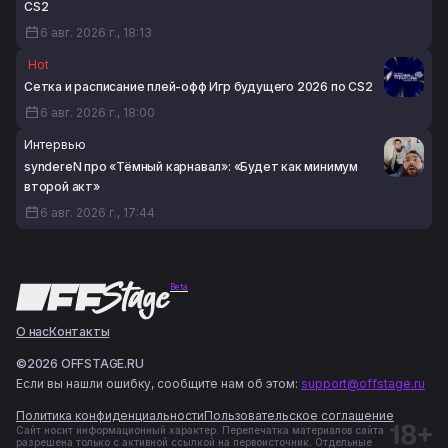
CS2
6 авг. 2026 г., 18:13
Hot
Сетка и расписание плей-офф Игр будущего 2026 по CS2
6 авг. 2026 г., 18:00
Интервью
syndereN про «Тёмный карнавал»: «Будет как минимум
второй акт»
6 авг. 2026 г., 17:44
Beta
О нас
Контакты
©2026 OFFSTAGE.RU
Если вы нашли ошибку, сообщите нам об этом:
support@offstage.ru
Политика конфиденциальности
Пользовательское соглашение
Сайт носит информационный характер. Перепечатка материалов сайта
разрешена только с активной ссылкой на первоисточник. Отдельные