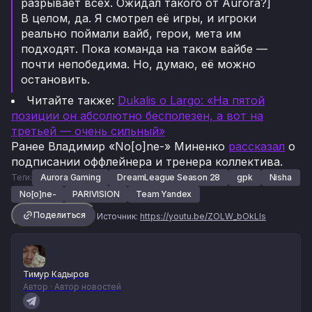
разрывает всех. Ожидал такого от Aurora?]
В целом, да. Я смотрел её игры, и игроки
реально поймали вайб, герои, мета им
подходят. Пока команда на таком вайбе —
почти непобедима. Но, думаю, её можно
остановить.
Читайте также:
Dukalis о Largo: «На пятой
позиции он абсолютно бесполезен, а вот на
третьей — очень сильный»
Ранее Владимир «No[o]ne-» Миненко
рассказал
о
подписании оффлейнера и тренера коллектива.
Теги:
Aurora Gaming
DreamLeague Season 28
gpk
Nisha
No[o]ne-
PARIVISION
Team Yandex
Поделиться
Источник:
https://youtu.be/ZOLW_bOkLIs
Тимур Кадыров
Автор · Автор новостей