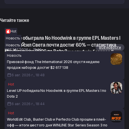
Читайте также
Hot
RE Arise обыграла No Hoodwink в группе EPL Masters I
Новость
по Dota 2
Винрейт сил Света почти достиг 60% — статистика
Новость
Новости
Все новости
6 авг. 2026 г., 15:01
Игр будущего 2026 по Dota 2
Maelstorm высказался о важности 1win Essence II
Новость
6 авг. 2026 г., 14:40
перед The International 2026
Призовой фонд The International 2026 спустя неделю
6 авг. 2026 г., 14:09
продаж наборов достиг $2 617 138
6 авг. 2026 г., 18:48
Hot
Level UP победила No Hoodwink в группе EPL Masters I по
Dota 2
6 авг. 2026 г., 18:44
Hot
WorldEdit Club, Buster Club и Perfecto Club прошли в плей-
офф — итоги шестого дня WINLINE Star Series Season 3 по