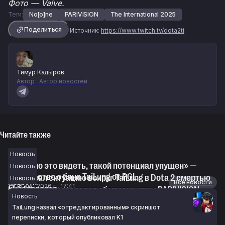
Фото — Valve.
Теги:
No[o]ne
PARIVISION
The International 2025
Поделиться
Источник:
https://www.twitch.tv/dota2ti
Тимур Кадыров
Автор · Автор новостей
Читайте также
Новость
«Грустно это видеть, такой потенциал упущен» —
Новость
сообщество о бане TaiLung от PGL
NS назвал ситуацию вокруг TaiLung в Dota 2 смертью
Новость
Новости
Все новости
10 авг. 2026 г., 17:41
киберспорта
Maelstorm высказался об уровне игры PARIVISION,
Новость
10 авг. 2026 г., 16:09
Xtreme Gaming и LGD Gaming на The International 2026
TaiLung назвал «отредактированным» скриншот
10 авг. 2026 г., 14:48
переписки, который опубликовал K1