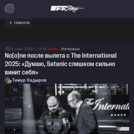
Beta
Новости
14 сент. 2025 г., 13:19
Интервью
Dota 2
No[o]ne после вылета с The International
2025: «Думаю, Satanic слишком сильно
винит себя»
Тимур Кадыров