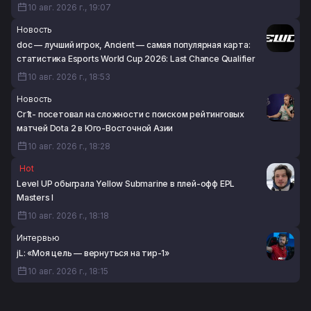
10 авг. 2026 г., 19:07
Новость
doc — лучший игрок, Ancient — самая популярная карта:
статистика Esports World Cup 2026: Last Chance Qualifier
10 авг. 2026 г., 18:53
Новость
Cr1t- посетовал на сложности с поиском рейтинговых
матчей Dota 2 в Юго-Восточной Азии
10 авг. 2026 г., 18:28
Hot
Level UP обыграла Yellow Submarine в плей-офф EPL
Masters I
10 авг. 2026 г., 18:18
Интервью
jL: «Моя цель — вернуться на тир-1»
10 авг. 2026 г., 18:15